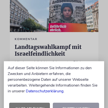
KOMMENTAR
Landtagswahlkampf mit
Israelfeindlichkeit
Mit einem vielleicht auf den ersten Blick
Auf dieser Seite können Sie Informationen zu den
unschuldigen Satz macht das BSW
Zwecken und Anbietern erfahren, die
Stimmung. Gegen den einzigen jüdischen
personenbezogene Daten auf unserer Webseite
Staat, die »Zionisten« und damit die Juden
verarbeiten. Weitergehende Informationen finden Sie
in unserer
Datenschutzerklärung
.
von Imanuel Marcus
06.08.2026