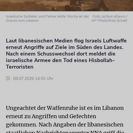
Israelische Soldaten und Panzer letzte Woche an der
Foto: picture alliance /
Grenze zum Libanon
AP Photo/Ariel Schalit
Laut libanesischen Medien flog Israels Luftwaffe
erneut Angriffe auf Ziele im Süden des Landes.
Nach einem Schusswechsel dort meldet die
israelische Armee den Tod eines Hisbollah-
Terroristen
08.07.2026 14:55 Uhr
Ungeachtet der Waffenruhe ist es im Libanon
erneut zu Angriffen und Gefechten
gekommen. Nach Angaben der libanesischen
staatlichen Nachrichtenagentur NNA griff die