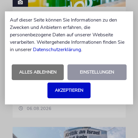
MEINUNG
Auf dieser Seite können Sie Informationen zu den
Kann politisch korrekte
Zwecken und Anbietern erfahren, die
Limonade antisemitisch
personenbezogene Daten auf unserer Webseite
sein?
verarbeiten. Weitergehende Informationen finden Sie
in unserer
Datenschutzerklärung
.
Beim FC St. Pauli ist der langjährige Kapitän
Jackson Irvine weg, doch bei der politisch
korrekten Brausefirma »LemonAid« sitzt der
ALLES ABLEHNEN
EINSTELLUNGEN
anti-israelische Australier weiter im
Aufsichtsrat
AKZEPTIEREN
von Daniel Killy
06.08.2026