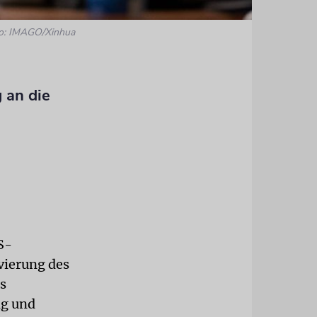
o: IMAGO/Xinhua
 an die
S-
vierung des
es
ng und