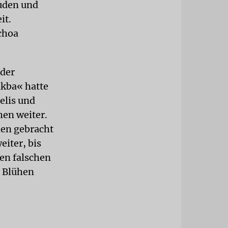
uden und
it.
choa
 der
akba« hatte
elis und
hen weiter.
hen gebracht
eiter, bis
ren falschen
m Blühen