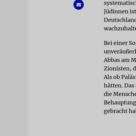
systematisc
Jüdinnen is
Deutschland
wachzuhalte
Bei einer S
unveräußerl
Abbas am Mo
Zionisten, 
Als ob Palä
hätten. Das 
die Mensche
Behauptunge
gebracht ha