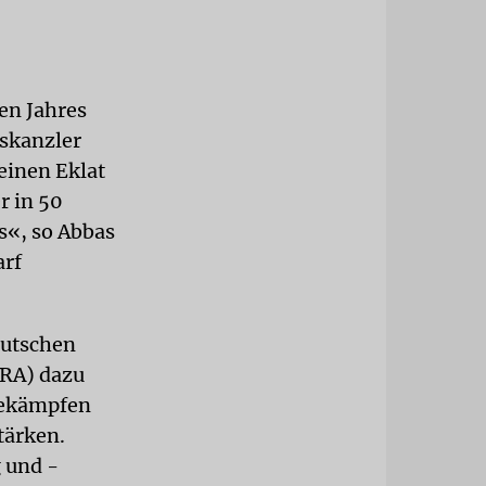
en Jahres
skanzler
einen Eklat
r in 50
s«, so Abbas
arf
eutschen
HRA) dazu
 bekämpfen
tärken.
 und -