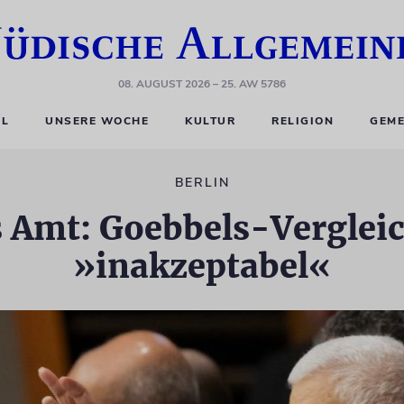
08. AUGUST 2026
– 25. AW 5786
EL
UNSERE WOCHE
KULTUR
RELIGION
GEME
BERLIN
 Amt: Goebbels-Verglei
»inakzeptabel«