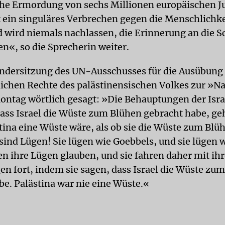
he Ermordung von sechs Millionen europäischen J
t ein singuläres Verbrechen gegen die Menschlichke
 wird niemals nachlassen, die Erinnerung an die S
n«, so die Sprecherin weiter.
ondersitzung des UN-Ausschusses für die Ausübung
ichen Rechte des palästinensischen Volkes zur »N
ntag wörtlich gesagt: »Die Behauptungen der Isra
dass Israel die Wüste zum Blühen gebracht habe, ge
stina eine Wüste wäre, als ob sie die Wüste zum Blü
sind Lügen! Sie lügen wie Goebbels, und sie lügen w
n ihre Lügen glauben, und sie fahren daher mit ih
n fort, indem sie sagen, dass Israel die Wüste zu
be. Palästina war nie eine Wüste.«