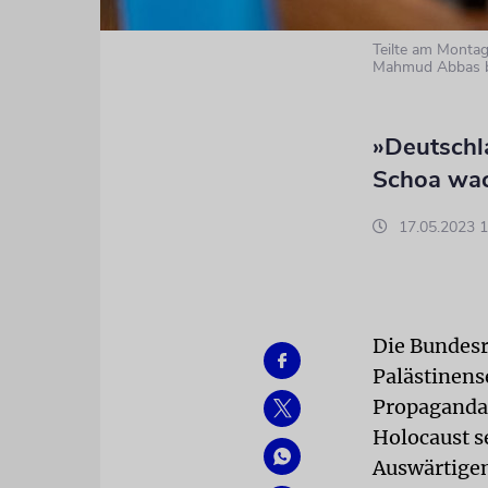
Teilte am Montag
Mahmud Abbas be
»Deutschla
Schoa wac
17.05.2023 1
Die Bundesr
Palästinens
Propagandac
Holocaust s
Auswärtigen