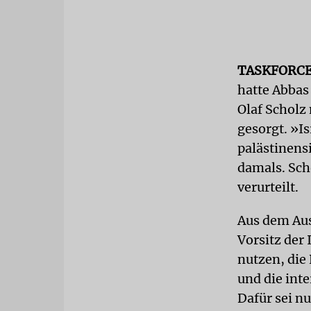
TASKFORC
hatte Abbas
Olaf Scholz
gesorgt. »I
palästinens
damals. Sch
verurteilt.
Aus dem Aus
Vorsitz der
nutzen, die
und die int
Dafür sei n