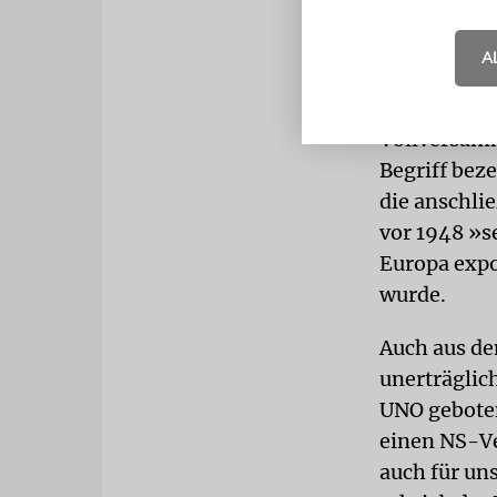
Weiter hatt
angezweifel
A
Abbas forder
suspendiere
Vollversam
Begriff bez
die anschlie
vor 1948 »s
Europa expor
wurde.
Auch aus de
unerträglich
UNO geboten
einen NS-Ve
auch für un