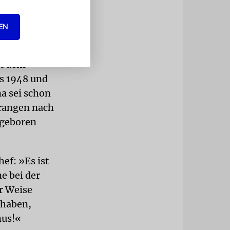
ligen Land
erusalem.
EN
glied zu
N-
it dem
ls 1948 und
na sei schon
Orangen nach
a geboren
ef: »Es ist
e bei der
r Weise
 haben,
mus!«