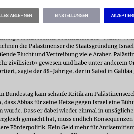
e er die jahrtausendealte Präsenz von Juden im Hei
t und auch die Existenz des jüdischen Tempels in J
LLES ABLEHNEN
EINSTELLUNGEN
AKZEPTIER
te ferner die Vereinten Nationen auf, Israel als Mit
n. Die Äußerungen fielen bei einer 2022 von der U
mlung beschlossenen Gedenkfeier zur »Nakba«. M
eichnen die Palästinenser die Staatsgründung Israe
ßende Flucht und Vertreibung viele Araber. Palästi
ehr zivilisiert« gewesen und habe unter anderem 
tiert, sagte der 88-Jährige, der in Safed in Galilä
m Bundestag kam scharfe Kritik am Palästinenserch
, dass Abbas für seine Hetze gegen Israel eine Bühn
 wurde. Dass er dabei wieder einmal in unsägliche
rgleich gemacht hat, muss endlich Konsequenzen
sere Förderpolitik. Kein Geld mehr für Antisemitis