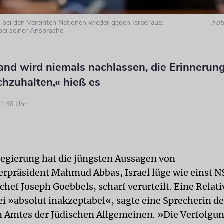
 bei den Vereinten Nationen wieder gegen Israel aus:
Fot
i seiner Ansprache
nd wird niemals nachlassen, die Erinnerung
hzuhalten,« hieß es
1:46 Uhr
egierung hat die jüngsten Aussagen von
erpräsident Mahmud Abbas, Israel lüge wie einst N
hef Joseph Goebbels, scharf verurteilt. Eine Relati
ei »absolut inakzeptabel«, sagte eine Sprecherin d
 Amtes der Jüdischen Allgemeinen. »Die Verfolgu