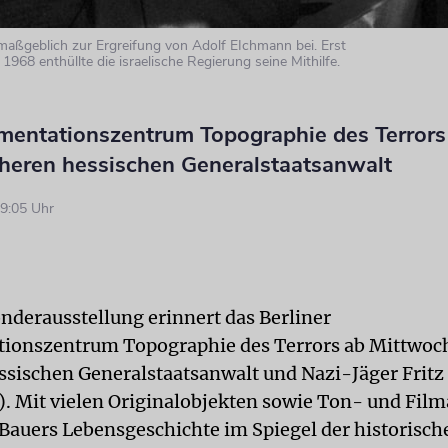
 maßgeblich zur Ergreifung von Adolf EIchmann bei. Erst
968 enthüllte die israelische Regierung seine Mithilfe.
entationszentrum Topographie des Terrors 
üheren hessischen Generalstaatsanwalt
9:05 Uhr
onderausstellung erinnert das Berliner
ionszentrum Topographie des Terrors ab Mittwoc
ssischen Generalstaatsanwalt und Nazi-Jäger Fritz
. Mit vielen Originalobjekten sowie Ton- und Fi
 Bauers Lebensgeschichte im Spiegel der historisch