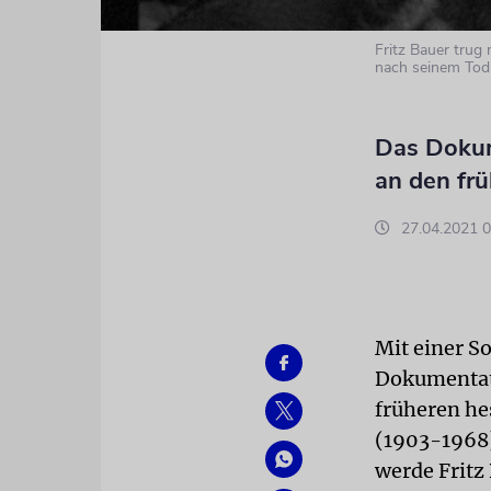
Fritz Bauer trug
nach seinem Tod 1
Das Dokum
an den fr
27.04.2021 0
Mit einer S
Dokumentat
früheren he
(1903-1968)
werde Fritz