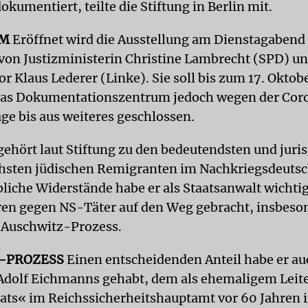
okumentiert, teilte die Stiftung in Berlin mit.
AM
Eröffnet wird die Ausstellung am Dienstagabend
von Justizministerin Christine Lambrecht (SPD) un
r Klaus Lederer (Linke). Sie soll bis zum 17. Oktobe
 das Dokumentationszentrum jedoch wegen der Cor
age bis aus weiteres geschlossen.
gehört laut Stiftung zu den bedeutendsten und juris
chsten jüdischen Remigranten im Nachkriegsdeutsc
liche Widerstände habe er als Staatsanwalt wichti
ren gegen NS-Täter auf den Weg gebracht, insbeso
 Auschwitz-Prozess.
-PROZESS
Einen entscheidenden Anteil habe er au
Adolf Eichmanns gehabt, dem als ehemaligem Leite
ats« im Reichssicherheitshauptamt vor 60 Jahren in