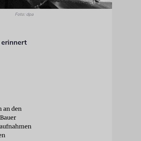
Foto: dpa
erinnert
h an den
 Bauer
lmaufnahmen
en