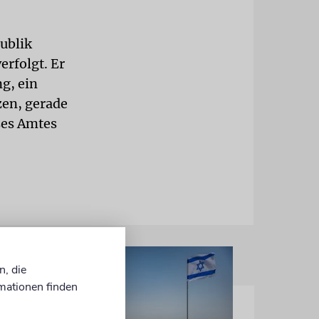
ublik
erfolgt. Er
g, ein
zen, gerade
ses Amtes
n, die
mationen finden