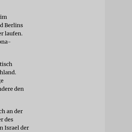
 im
d Berlins
r laufen.
ona-
tisch
hland.
ge
ndere den
ch an der
r des
 Israel der