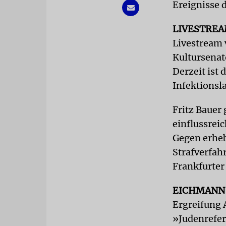
Ereignisse d
LIVESTRE
Livestream 
Kultursenato
Derzeit ist
Infektionsl
Fritz Bauer 
einflussrei
Gegen erheb
Strafverfah
Frankfurter
EICHMANN
Ergreifung 
»Judenrefer