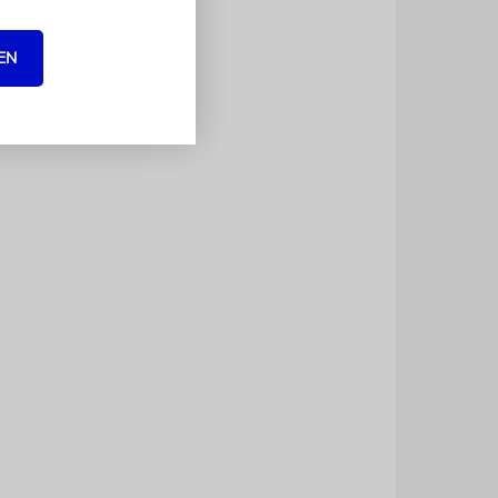
f
eldjägern.
EN