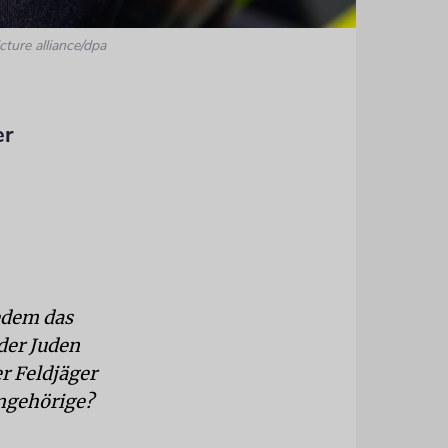
cture alliance/dpa
er
edem das
der Juden
r Feldjäger
ngehörige?