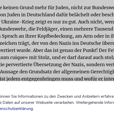
te keinen Grund mehr für Juden, nicht zur Bundesw
on Juden in Deutschland dafür belächelt oder besc
 Ukraine-Krieg zeigt es nur zu gut. Auch nicht, wen
 Bundeswehr, die Feldjäger, einen mehrere Tausend 
n Spruch an ihrer Kopfbedeckung, am Arm oder in 
eichen trägt, der von den Nazis ins Deutsche übers
ertiert wurde. Aber das ist genau der Punkt! Der Fe
um cuique« mit Stolz, und er darf darauf auch stolz
die pervertierte Übersetzung der Nazis, sondern ver
 Aussage den Grundsatz der allgemeinen Gerechtigke
zist jedem entgegenbringen muss und wofür er inte
rde. Machen wir die 3000 deutschen Militärpolizis
die an vielen Orten ihrer Einsätze ihr Leben für uns
können Sie Informationen zu den Zwecken und Anbietern erfahre
hen Staat geben, nicht zu Neonazis. Theodor Heus
Daten auf unserer Webseite verarbeiten. Weitergehende Infor
espräsident, über jeden Verdacht erhaben, hat bei
enschutzerklärung
.