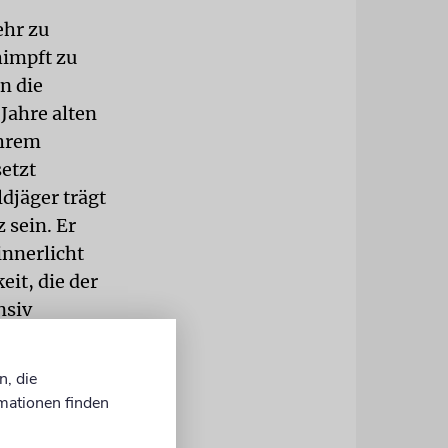
ehr zu
himpft zu
n die
Jahre alten
ihrem
etzt
ldjäger trägt
 sein. Er
innerlicht
it, die der
nsiv
tinnen und -
eren
n, die
s, unser
mationen finden
 Gründung