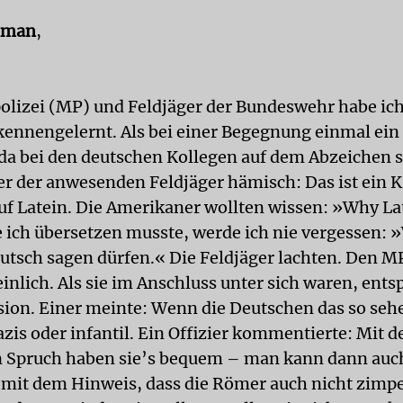
iman
,
olizei (MP) und Feldjäger der Bundeswehr habe ich
kennengelernt. Als bei einer Begegnung einmal ei
 da bei den deutschen Kollegen auf dem Abzeichen 
ner der anwesenden Feldjäger hämisch: Das ist ein 
auf Latein. Die Amerikaner wollten wissen: »Why La
e ich übersetzen musste, werde ich nie vergessen: »
eutsch sagen dürfen.« Die Feldjäger lachten. Den M
einlich. Als sie im Anschluss unter sich waren, ents
sion. Einer meinte: Wenn die Deutschen das so sehe
zis oder infantil. Ein Offizier kommentierte: Mit 
n Spruch haben sie’s bequem – man kann dann auc
n mit dem Hinweis, dass die Römer auch nicht zimpe