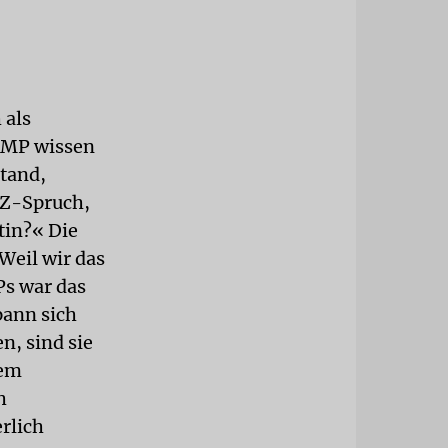
 als
n MP wissen
stand,
KZ-Spruch,
tin?« Die
Weil wir das
Ps war das
pann sich
n, sind sie
dem
h
rlich