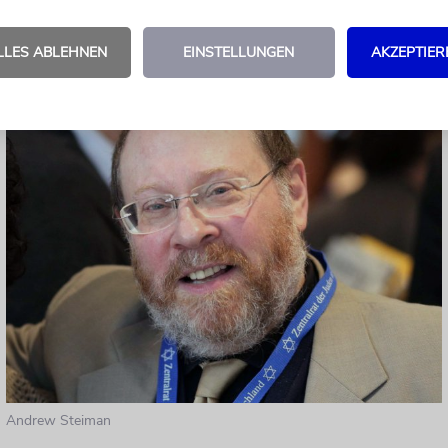
ehr persönlich bei einigen Waffengattungen darau
Verbandsabzeichen zu ändern, aber nicht bei den F
LLES ABLEHNEN
EINSTELLUNGEN
AKZEPTIER
Grund!
Andrew Steiman