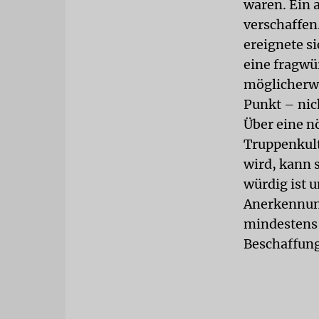
waren. Ein a
verschaffen.
ereignete si
eine fragwü
möglicherwe
Punkt – nic
Über eine n
Truppenkul
wird, kann 
würdig ist 
Anerkennung
mindestens 
Beschaffun