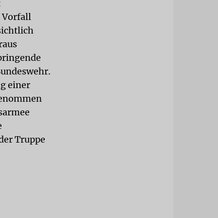
t
 Vorfall
ichtlich
raus
springende
 Bundeswehr.
g einer
rgenommen
tsarmee
e
 der Truppe