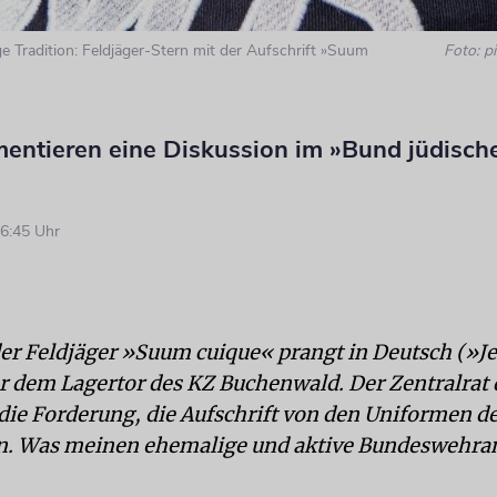
e Tradition: Feldjäger-Stern mit der Aufschrift »Suum
Foto: pi
entieren eine Diskussion im »Bund jüdisch
6:45 Uhr
er Feldjäger »Suum cuique« prangt in Deutsch (»J
r dem Lagertor des KZ Buchenwald. Der Zentralrat 
 die Forderung, die Aufschrift von den Uniformen de
en. Was meinen ehemalige und aktive Bundeswehra