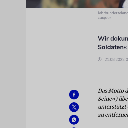
Jahrhundertelang
cuique«
Wir dokum
Soldaten«
21.08.2022 0
Das Motto d
Seine«) übe
unterstützt
zu entfern