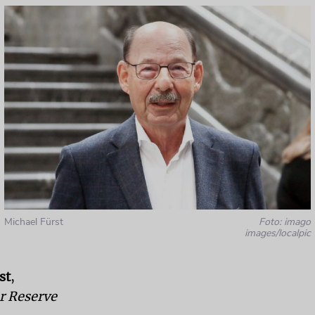
Michael Fürst
Foto: imago
images/localpic
st
,
r Reserve