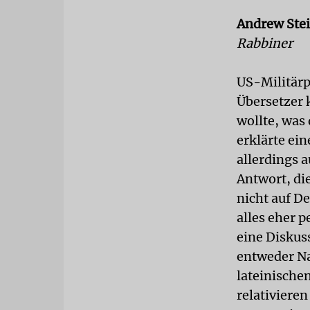
Andrew Ste
Rabbiner
US-Militärp
Übersetzer 
wollte, was
erklärte ei
allerdings 
Antwort, di
nicht auf D
alles eher p
eine Diskus
entweder Na
lateinische
relativiere