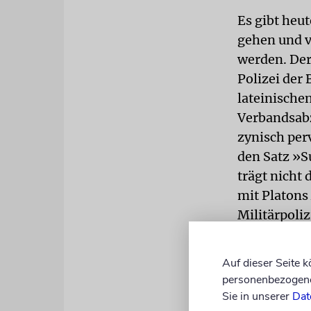
Es gibt heu
gehen und v
werden. Der
Polizei der
lateinische
Verbandsabz
zynisch perv
den Satz »Su
trägt nicht 
mit Platons
Militärpoli
geschult wu
polizisten, 
Auf dieser Seite 
demokratisc
personenbezogene 
erster Bund
Sie in unserer
Dat