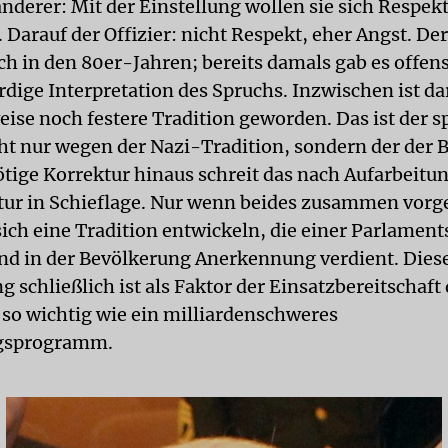
nderer: Mit der Einstellung wollen sie sich Respek
 Darauf der Offizier: nicht Respekt, eher Angst. Der
ch in den 80er-Jahren; bereits damals gab es offens
rdige Interpretation des Spruchs. Inzwischen ist da
ise noch festere Tradition geworden. Das ist der 
ht nur wegen der Nazi-Tradition, sondern der der
ötige Korrektur hinaus schreit das nach Aufarbeitun
tur in Schieflage. Nur wenn beides zusammen vo
sich eine Tradition entwickeln, die einer Parlamen
und in der Bevölkerung Anerkennung verdient. Dies
 schließlich ist als Faktor der Einsatzbereitschaft
so wichtig wie ein milliardenschweres
gsprogramm.