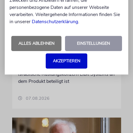
Zwecken und Anbietern erfahren, die
personenbezogene Daten auf unserer Webseite
verarbeiten. Weitergehende Informationen finden Sie
DUBLIN
in unserer
Datenschutzerklärung
.
Wegen Israel-Boykott:
Irisches Regierungsflugzeug
kann nicht mehr im Nebel
ALLES ABLEHNEN
EINSTELLUNGEN
landen
Beim Kauf der Maschine wurde bewusst auf
AKZEPTIEREN
das System »FalconEye« verzichtet, weil der
israelische Rüstungskonzern Elbit Systems an
dem Produkt beteiligt ist
07.08.2026