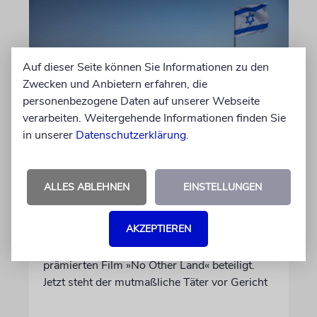
Auf dieser Seite können Sie Informationen zu den
Zwecken und Anbietern erfahren, die
personenbezogene Daten auf unserer Webseite
verarbeiten. Weitergehende Informationen finden Sie
in unserer
Datenschutzerklärung
.
JUSTIZ
Israelischer Siedler wegen
Tötung eines Palästinensers
ALLES ABLEHNEN
EINSTELLUNGEN
angeklagt
AKZEPTIEREN
Der getötete Aktivist setzte sich gegen
Siedlergewalt ein und war an dem Oscar-
prämierten Film »No Other Land« beteiligt.
Jetzt steht der mutmaßliche Täter vor Gericht