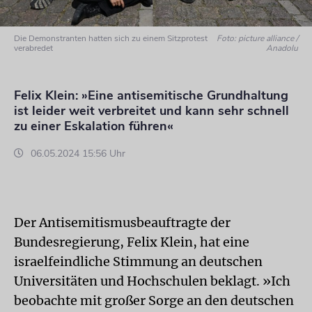
Die Demonstranten hatten sich zu einem Sitzprotest
Foto: picture alliance /
verabredet
Anadolu
Felix Klein: »Eine antisemitische Grundhaltung
ist leider weit verbreitet und kann sehr schnell
zu einer Eskalation führen«
06.05.2024 15:56 Uhr
Der Antisemitismusbeauftragte der
Bundesregierung, Felix Klein, hat eine
israelfeindliche Stimmung an deutschen
Universitäten und Hochschulen beklagt. »Ich
beobachte mit großer Sorge an den deutschen