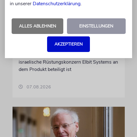
DUBLIN
in unserer
Datenschutzerklärung
.
Wegen Israel-Boykott:
Irisches Regierungsflugzeug
ALLES ABLEHNEN
EINSTELLUNGEN
kann nicht mehr im Nebel
landen
AKZEPTIEREN
Beim Kauf der Maschine wurde bewusst auf
das System »FalconEye« verzichtet, weil der
israelische Rüstungskonzern Elbit Systems an
dem Produkt beteiligt ist
07.08.2026