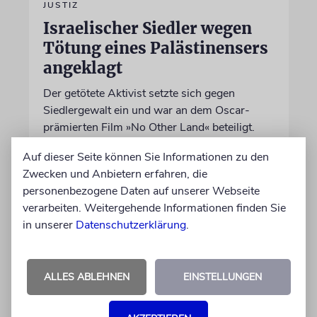
JUSTIZ
Israelischer Siedler wegen
Tötung eines Palästinensers
angeklagt
Der getötete Aktivist setzte sich gegen
Siedlergewalt ein und war an dem Oscar-
prämierten Film »No Other Land« beteiligt.
Jetzt steht der mutmaßliche Täter vor Gericht
Auf dieser Seite können Sie Informationen zu den
Zwecken und Anbietern erfahren, die
07.08.2026
personenbezogene Daten auf unserer Webseite
verarbeiten. Weitergehende Informationen finden Sie
in unserer
Datenschutzerklärung
.
ALLES ABLEHNEN
EINSTELLUNGEN