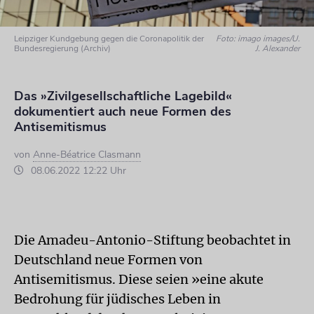
Leipziger Kundgebung gegen die Coronapolitik der
Foto: imago images/U.
Bundesregierung (Archiv)
J. Alexander
Das »Zivilgesellschaftliche Lagebild«
dokumentiert auch neue Formen des
Antisemitismus
von
Anne-Béatrice Clasmann
08.06.2022 12:22 Uhr
Die Amadeu-Antonio-Stiftung beobachtet in
Deutschland neue Formen von
Antisemitismus. Diese seien »eine akute
Bedrohung für jüdisches Leben in