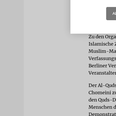
flüchtete i
seiner Kipp
A
VERANSTA
Jahren bega
Zu den Orga
Islamische 
Muslim-Mark
Verfassungs
Berliner Ve
Veranstalte
Der Al-Quds
Chomeini zu
den Quds-De
Menschen da
Demonstrati