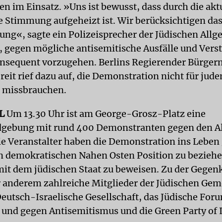
n im Einsatz. »Uns ist bewusst, dass durch die akt
ie Stimmung aufgeheizt ist. Wir berücksichtigen das
ung«, sagte ein Polizeisprecher der Jüdischen Allg
, gegen mögliche antisemitische Ausfälle und Vers
nsequent vorzugehen. Berlins Regierender Bürger
eit rief dazu auf, die Demonstration nicht für jude
 missbrauchen.
L
Um 13.30 Uhr ist am George-Grosz-Platz eine
dgebung mit rund 400 Demonstranten gegen den 
Die Veranstalter haben die Demonstration ins Leben
n demokratischen Nahen Osten Position zu beziehe
 mit dem jüdischen Staat zu beweisen. Zu der Geg
 anderem zahlreiche Mitglieder der Jüdischen Ge
Deutsch-Israelische Gesellschaft, das Jüdische For
und gegen Antisemitismus und die Green Party of 