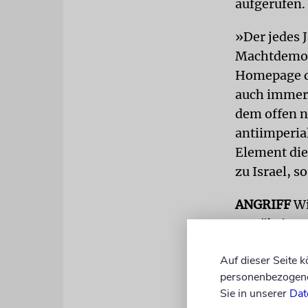
aufgerufen.
»Der jedes 
Machtdemons
Homepage de
auch immer 
dem offen 
antiimperia
Element die
zu Israel, s
ANGRIFF
Wi
18-Jähriger
Straße unve
Auf dieser Seite 
Anschließend
personenbezogene 
Sie in unserer
Dat
heruntergef