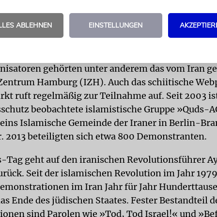
n eine nahe gelegene Synagoge. Wie er vermutet, sei
a angegriffen worden. Der Täter flüchtete unerkann
LLES ABLEHNEN
EINSTELLUNGEN
AKZEPTIER
LTER
In Deutschland wird der Al-Quds-Tag seit de
ngen. Seit 1996 zieht die Hauptkundgebung auch du
nisatoren gehörten unter anderem das vom Iran ge
Zentrum Hamburg (IZH). Auch das schiitische Web
t ruft regelmäßig zur Teilnahme auf. Seit 2003 is
schutz beobachtete islamistische Gruppe »Quds-A
reins Islamische Gemeinde der Iraner in Berlin-Br
r. 2013 beteiligten sich etwa 800 Demonstranten.
-Tag geht auf den iranischen Revolutionsführer Ay
rück. Seit der islamischen Revolution im Jahr 1979
monstrationen im Iran Jahr für Jahr Hunderttaus
s Ende des jüdischen Staates. Fester Bestandteil d
onen sind Parolen wie »Tod, Tod Israel!« und »Bef