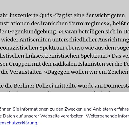
Jahr inszenierte Quds-Tag ist eine der wichtigsten
trationen des iranischen Terrorregimes«, heißt e
r Gegenkundgebung. »Daran beteiligen sich in D
wieder Antisemiten unterschiedlicher Ausrichtun
neonazistischen Spektrum ebenso wie aus dem sog
listischen linksextremistischen Spektrum.« Das v
ser Gruppen mit den radikalen Islamisten sei die F
o die Veranstalter. »Dagegen wollen wir ein Zeichen
e die Berliner Polizei mitteilte wurde am Donners
 nach eigenen Angaben gegen 19.25 Uhr in der Aug
rmittelt von einem Unbekannten in das Gesicht ge
können Sie Informationen zu den Zwecken und Anbietern erfahre
 soll der Täter offenbar absichtlich auf die durch 
Daten auf unserer Webseite verarbeiten. Weitergehende Infor
enschutzerklärung
.
allene Brille des Mannes getreten sein. Der Jugend