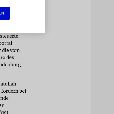
 er wegen
t.
EN
n 80er-
rch Berlin.
steuerte
portal
t die vom
G« des
andenburg
atollah
 fordern bei
ende
er
reit