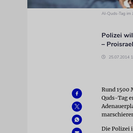
Al-Quds-Tag im 
Polizei wi
– Proisra
25.07.2014 1
Rund 1500 M
Quds-Tag er
Adenauerpla
marschiere
Die Polizei