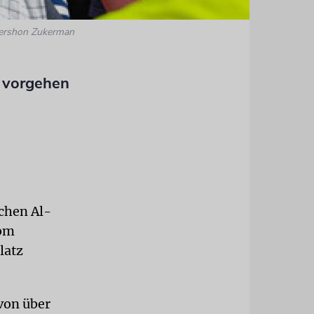
Gershon Zukerman
t vorgehen
chen Al-
vom
latz
von über