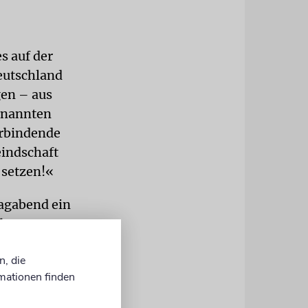
s auf der
eutschland
gen – aus
enannten
erbindende
eindschaft
 setzen!«
tagabend ein
sburger
schlagen.
n, die
den Schlag
mationen finden
liche