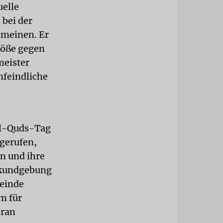
uelle
 bei der
emeinen. Er
töße gegen
meister
nfeindliche
Al-Quds-Tag
 gerufen,
n und ihre
enkundgebung
meinde
um für
Iran