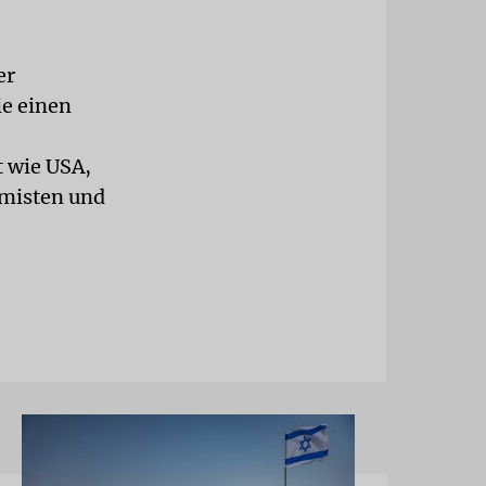
er
ie einen
t wie USA,
amisten und