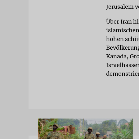
Jerusalem v
Über Iran h
islamischen
hohen schii
Bevölkerung
Kanada, Gro
Israelhasse
demonstrie