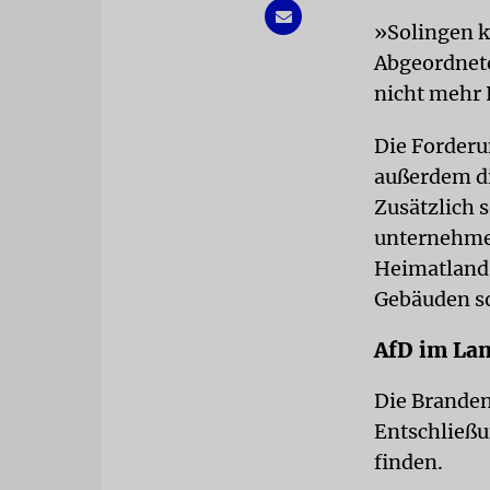
»Solingen k
Abgeordnete
nicht mehr 
Die Forderu
außerdem di
Zusätzlich 
unternehmen
Heimatland 
Gebäuden so
AfD im Lan
Die Branden
Entschließu
finden.