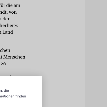
für die am
ndt, von
k der
cherheit«
m Land
schen
cht Menschen
n 26-
egen des
mierte den
n, die
mationen finden