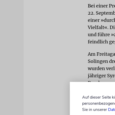
Bei einer P
22. Septemb
einer »durc
Vielfalt«. D
und führe »
feindlich g
Am Freitaga
Solingen dr
wurden verl
jähriger Syr
Bundesanwal
Verdachts de
Anschlag fü
Auf dieser Seite 
personenbezogene 
Sie in unserer
Dat