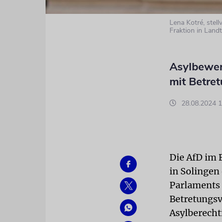
Lena Kotré, stel
Fraktion in Land
Asylbewer
mit Betre
28.08.2024 1
Die AfD im 
in Solingen
Parlaments 
Betretungsv
Asylberecht