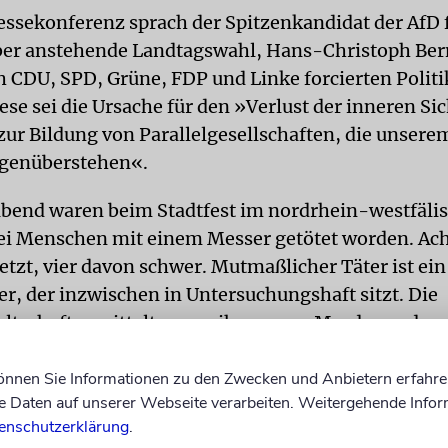
ressekonferenz sprach der Spitzenkandidat der AfD 
er anstehende Landtagswahl, Hans-Christoph Ber
h CDU, SPD, Grüne, FDP und Linke forcierten Politi
iese sei die Ursache für den »Verlust der inneren Si
zur Bildung von Parallelgesellschaften, die unsere
egenüberstehen«.
bend waren beim Stadtfest im nordrhein-westfäli
ei Menschen mit einem Messer getötet worden. A
etzt, vier davon schwer. Mutmaßlicher Täter ist ei
er, der inzwischen in Untersuchungshaft sitzt. Die
tschaft ermittelt gegen ihn wegen Mordes und w
r Mitgliedschaft in der Terrormiliz IS. Diese rekla
r sich.
dpa
können Sie Informationen zu den Zwecken und Anbietern erfahre
Daten auf unserer Webseite verarbeiten. Weitergehende Infor
enschutzerklärung
.