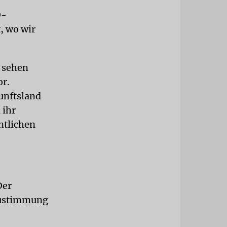
D-
, wo wir
 sehen
or.
kunftsland
 ihr
ntlichen
Der
 Zustimmung