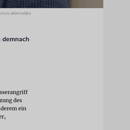
cture alliance/dpa
en demnach
sserangriff
tzung des
nderem ein
er,