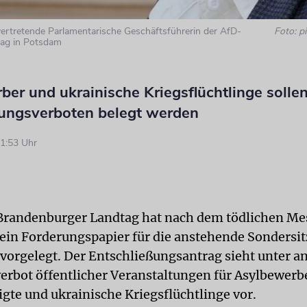
lvertretende Parlamentarische Geschäftsführerin der AfD-
Foto: pi
tag in Potsdam
ber und ukrainische Kriegsflüchtlinge soll
tungsverboten belegt werden
1:53 Uhr
Brandenburger Landtag hat nach dem tödlichen Me
 ein Forderungspapier für die anstehende Sondersi
vorgelegt. Der Entschließungsantrag sieht unter a
erbot öffentlicher Veranstaltungen für Asylbewerb
igte und ukrainische Kriegsflüchtlinge vor.