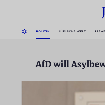
POLITIK
JÜDISCHE WELT
ISRA
AfD will Asylbe