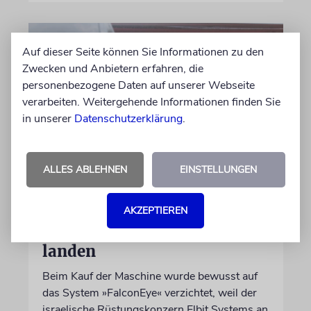
Auf dieser Seite können Sie Informationen zu den
Zwecken und Anbietern erfahren, die
personenbezogene Daten auf unserer Webseite
verarbeiten. Weitergehende Informationen finden Sie
in unserer
Datenschutzerklärung
.
ALLES ABLEHNEN
EINSTELLUNGEN
DUBLIN
Wegen Israel-Boykott:
Irisches Regierungsflugzeug
AKZEPTIEREN
kann nicht mehr im Nebel
landen
Beim Kauf der Maschine wurde bewusst auf
das System »FalconEye« verzichtet, weil der
israelische Rüstungskonzern Elbit Systems an