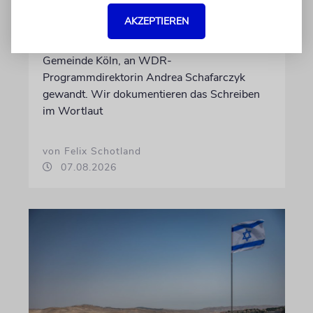
untergräbt
AKZEPTIEREN
Nach dem X-Post des Journalisten hat sich
Felix Schotland, Vorstand der Synagogen-
Gemeinde Köln, an WDR-
Programmdirektorin Andrea Schafarczyk
gewandt. Wir dokumentieren das Schreiben
im Wortlaut
von Felix Schotland
07.08.2026