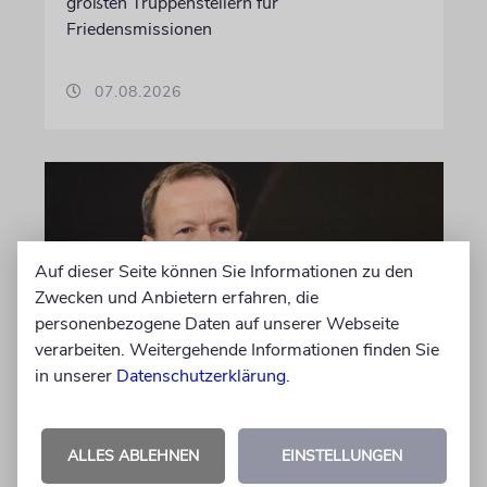
größten Truppenstellern für
Friedensmissionen
07.08.2026
Auf dieser Seite können Sie Informationen zu den
Zwecken und Anbietern erfahren, die
personenbezogene Daten auf unserer Webseite
verarbeiten. Weitergehende Informationen finden Sie
in unserer
Datenschutzerklärung
.
MEINUNG
Wie Georg Restle die
Glaubwürdigkeit des ÖRR
ALLES ABLEHNEN
EINSTELLUNGEN