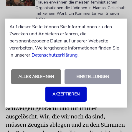
Frauen erwähnen die meisten feministischen
Organisationen die Jüdinnen in Hamas-Geiselhaft
mit keinem Wort. Ein Kommentar von Sharon
Adler
Auf dieser Seite können Sie Informationen zu den
Zwecken und Anbietern erfahren, die
Der Angriff der Hamas beinhaltete brutale
personenbezogene Daten auf unserer Webseite
sexuelle Übergriffe, die systematisch und
verarbeiten. Weitergehende Informationen finden Sie
vorsätzlich an israelischen Zivilisten verübt
in unserer
Datenschutzerklärung
.
wurden. Die wiederholten Versuche, diese
bestialischen Taten zu leugnen oder zu
ALLES ABLEHNEN
EINSTELLUNGEN
beschönigen, sind ein Verrat an elementaren
Grundsätzen der Mitmenschlichkeit.
AKZEPTIEREN
So viele Stimmen wurden an diesem Tag zum
Schweigen gebracht und für immer
ausgelöscht. Wir, die wir noch da sind,
müssen Zeugnis ablegen und zu den Stimmen