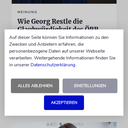
MEINUNG
Wie Georg Restle die
Glaubwürdigkeit des ÖRR
untergräbt
Auf dieser Seite können Sie Informationen zu den
Zwecken und Anbietern erfahren, die
Nach dem X-Post des Journalisten hat sich
personenbezogene Daten auf unserer Webseite
Felix Schotland, Vorstand der Synagogen-
verarbeiten. Weitergehende Informationen finden Sie
Gemeinde Köln, an WDR-
in unserer
Datenschutzerklärung
.
Programmdirektorin Andrea Schafarczyk
gewandt. Wir dokumentieren das Schreiben
im Wortlaut
ALLES ABLEHNEN
EINSTELLUNGEN
von Felix Schotland
AKZEPTIEREN
07.08.2026