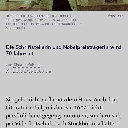
»Ich hätte mir gewünscht, leben zu können,
Foto: dpa
rausgehen, wenn ich Lust habe«, sagte Elfirede
Jelinek in einem Interview mit der Literaturkritikerin
Sigrid Löffler.
Die Schriftstellerin und Nobelpreisträgerin wird
70 Jahre alt
von
Claudia Schülke
19.10.2016 13:06 Uhr
Sie geht nicht mehr aus dem Haus. Auch den
Literaturnobelpreis hat sie 2004 nicht
persönlich entgegengenommen, sondern sich
per Videobotschaft nach Stockholm schalten