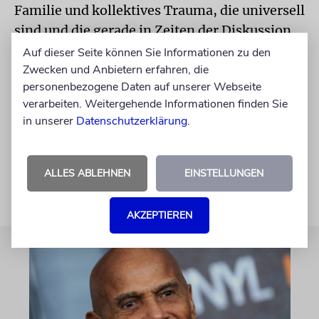
Familie und kollektives Trauma, die universell
sind und die gerade in Zeiten der Diskussion
darum, wer Anne Frank verraten hat, nicht
Auf dieser Seite können Sie Informationen zu den
aktueller sein könnten.
Zwecken und Anbietern erfahren, die
personenbezogene Daten auf unserer Webseite
Emuna Elon: »Das Haus auf dem Wasser«. Aus
verarbeiten. Weitergehende Informationen finden Sie
in unserer
Datenschutzerklärung
.
dem Hebräischen von Barbara Linner. Aufbau,
Berlin 2021, 360 S., 24 €
ALLES ABLEHNEN
EINSTELLUNGEN
AKZEPTIEREN