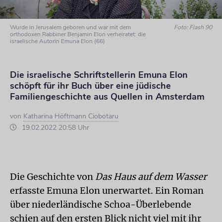
Wurde in Jerusalem geboren und war mit dem
Foto: Flash 90
orthodoxen Rabbiner Benjamin Elon verheiratet: die
israelische Autorin Emuna Elon (66)
Die israelische Schriftstellerin Emuna Elon
schöpft für ihr Buch über eine jüdische
Familiengeschichte aus Quellen in Amsterdam
von
Katharina Höftmann Ciobotaru
19.02.2022 20:58 Uhr
Die Geschichte von
Das Haus auf dem Wasser
erfasste Emuna Elon unerwartet. Ein Roman
über niederländische Schoa-Überlebende
schien auf den ersten Blick nicht viel mit ihr