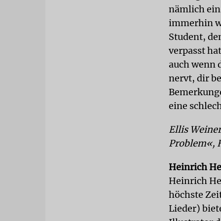
nämlich ein
immerhin we
Student, dem
verpasst ha
auch wenn d
nervt, dir b
Bemerkungen
eine schlec
Ellis Weine
Problem«, 
Heinrich H
Heinrich He
höchste Zei
Lieder) bie