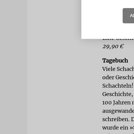
Buch. Trauri
versinkt.
A
Adam Jaromi
Eine Geschi
29,90 €
Tagebuch
Viele Schac
oder Geschi
Schachteln! 
Geschichte, 
100 Jahren 
ausgewandert
schreiben. 
wurde ein »