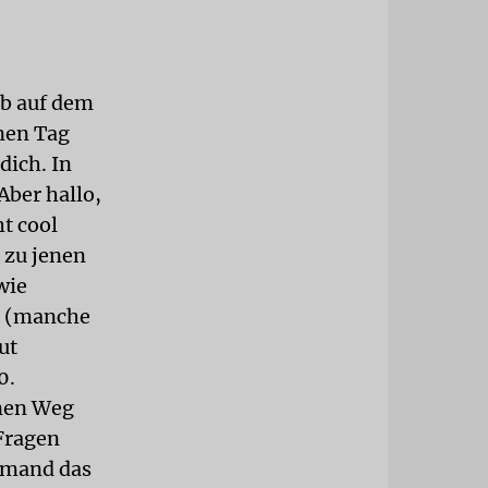
ub auf dem
nen Tag
dich. In
Aber hallo,
ht cool
 zu jenen
wie
ch (manche
ut
0.
inen Weg
Fragen
jemand das