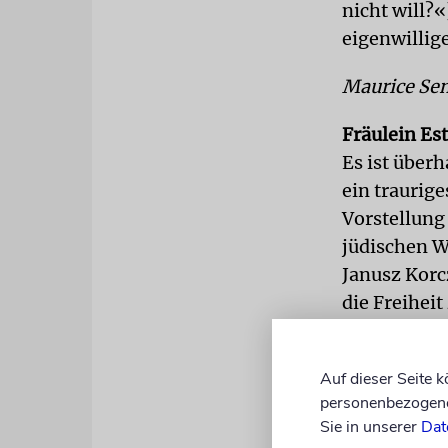
nicht will?
eigenwillig
Maurice Sen
Fräulein Es
Es ist über
ein traurige
Vorstellung 
jüdischen W
Janusz Korc
die Freiheit
darüber na
bestimmen!)
Auf dieser Seite 
Waisenhaus 
personenbezogene 
trotzen. Ein
Sie in unserer
Dat
Haus und de