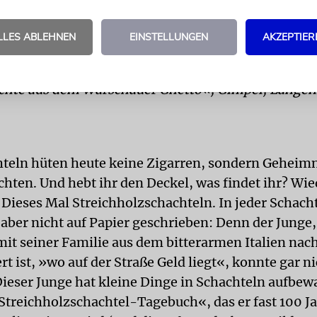
g und schön. Und so sind auch seine Bilder, in die
LLES ABLEHNEN
EINSTELLUNGEN
AKZEPTIER
r, Gabriela Cichowska: »Fräulein Esthers letzte Vo
chte aus dem Warschauer Ghetto«, Gimpel, Langen
hteln hüten heute keine Zigarren, sondern Geheimn
chten. Und hebt ihr den Deckel, was findet ihr? Wie
Dieses Mal Streichholzschachteln. In jeder Schachte
aber nicht auf Papier geschrieben: Denn der Junge, 
mit seiner Familie aus dem bitterarmen Italien na
 ist, »wo auf der Straße Geld liegt«, konnte gar ni
Dieser Junge hat kleine Dinge in Schachteln aufbew
Streichholzschachtel-Tagebuch«, das er fast 100 Ja