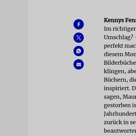
Kennys Fen
Im richtige
Umschlag? –
perfekt mach
diesem Mome
Bilderbücher
klingen, ab
Büchern, di
inspiriert. 
sagen, Maur
gestorben is
Jahrhundert
zurück in s
beantworten