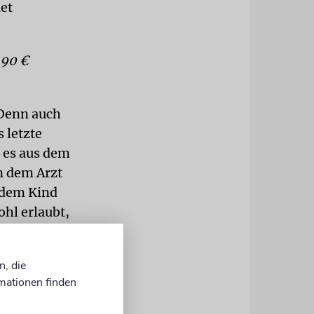
det
,90 €
 Denn auch
 letzte
l es aus dem
n dem Arzt
jedem Kind
ohl erlaubt,
inder
Korczaks
n, die
tto zu
mationen finden
ck mit ins
erzählt das