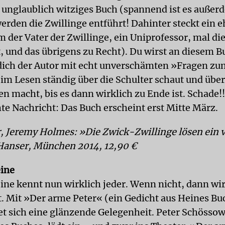
 unglaublich witziges Buch (spannend ist es außer
rden die Zwillinge entführt! Dahinter steckt ein 
 der Vater der Zwillinge, ein Uniprofessor, mal di
t, und das übrigens zu Recht). Du wirst an diesem B
ich der Autor mit echt unverschämten »Fragen zu
eim Lesen ständig über die Schulter schaut und über
 macht, bis es dann wirklich zu Ende ist. Schade!
hte Nachricht: Das Buch erscheint erst Mitte März.
r, Jeremy Holmes: »Die Zwick-Zwillinge lösen ein 
Hanser, München 2014, 12,90 €
eine
ine kennt nun wirklich jeder. Wenn nicht, dann wir
t. Mit »Der arme Peter« (ein Gedicht aus Heines Bu
tet sich eine glänzende Gelegenheit. Peter Schössow