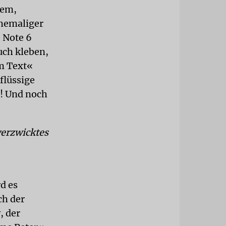
dem,
ehemaliger
e Note 6
uch kleben,
m Text«
flüssige
!! Und noch
verzwicktes
d es
ch der
, der