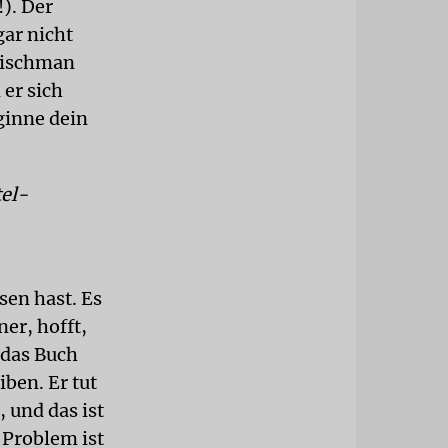
). Der
gar nicht
leischman
 er sich
eginne dein
tel-
sen hast. Es
er, hofft,
, das Buch
iben. Er tut
, und das ist
 Problem ist