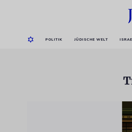
POLITIK
JÜDISCHE WELT
ISRA
T