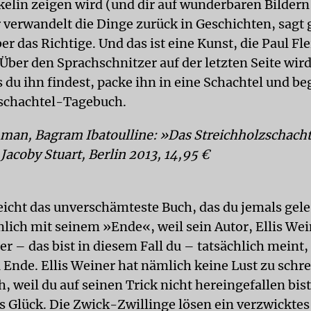
kelin zeigen wird (und dir auf wunderbaren Bildern!
 verwandelt die Dinge zurück in Geschichten, sagt 
ber das Richtige. Und das ist eine Kunst, die Paul F
Über den Sprachschnitzer auf der letzten Seite wird
s du ihn findest, packe ihn in eine Schachtel und b
schachtel-Tagebuch.
hman, Bagram Ibatoulline: »Das Streichholzschach
Jacoby Stuart, Berlin 2013, 14,95 €
leicht das unverschämteste Buch, das du jemals gele
lich mit seinem »Ende«, weil sein Autor, Ellis Wein
er – das bist in diesem Fall du – tatsächlich meint
 Ende. Ellis Weiner hat nämlich keine Lust zu schre
, weil du auf seinen Trick nicht hereingefallen bist
s Glück. Die Zwick-Zwillinge lösen ein verzwicktes