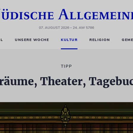
07. AUGUST 2026
– 24. AW 5786
EL
UNSERE WOCHE
KULTUR
RELIGION
GEME
TIPP
räume, Theater, Tagebu