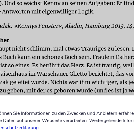
«). Und so wächst Kenny an seinen Aufgaben: Er fin
e Antworten mit eigenwilliger Logik.
dak: »Kennys Fenster«, Aladin, Hamburg 2013, 14
ther
haupt nicht schlimm, mal etwas Trauriges zu lesen.
s Buch kann ein schönes Buch sein. Fräulein Esthers
ist so eines. Es berührt das Herz. Es ist traurig, wei
aisenhaus im Warschauer Ghetto berichtet, das vo
zak geleitet wurde. Nichts war ihm wichtiger, als 
 zu geben, mit der es geboren wurde (und es ist ja w
chzudenken, mit welchem Recht Erwachsene über K
. Während des Zweiten Weltkriegs versuchten in 
können Sie Informationen zu den Zwecken und Anbietern erfahre
Kinder wie Erwachsene, dem harten Leben im Ghe
Daten auf unserer Webseite verarbeiten. Weitergehende Infor
es Tages brachte ein Fräulein Esther ein Theaterstü
enschutzerklärung
.
n Vorschlag, es mit den Kindern einzuüben. Davon 