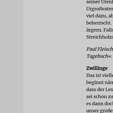
seiner Uren
Urgroßvater
viel dazu, a
beherrscht. 
ärgern. Fall
Streichholz
Paul Fleisc
Tagebuch«. 
Zwillinge
Das ist viel
beginnt näm
dass der Les
sei schon zu
es dann doch
unser große