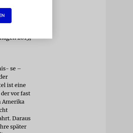
 man
EN
rstellung.
hagen 2013,
is- se –
der
l ist eine
der vor fast
ch Amerika
cht
ahrt. Daraus
hre später