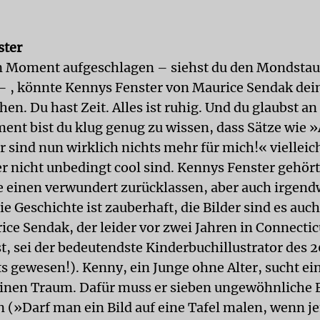
ster
n Moment aufgeschlagen – siehst du den Mondsta
 , könnte Kennys Fenster von Maurice Sendak dei
en. Du hast Zeit. Alles ist ruhig. Und du glaubst an 
nt bist du klug genug zu wissen, dass Sätze wie »
 sind nun wirklich nichts mehr für mich!« vielleic
er nicht unbedingt cool sind. Kennys Fenster gehört
e einen verwundert zurücklassen, aber auch irgend
Die Geschichte ist zauberhaft, die Bilder sind es au
ice Sendak, der leider vor zwei Jahren in Connectic
t, sei der bedeutendste Kinderbuchillustrator des 2
s gewesen!). Kenny, ein Junge ohne Alter, sucht e
einen Traum. Dafür muss er sieben ungewöhnliche 
 (»Darf man ein Bild auf eine Tafel malen, wenn 