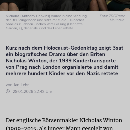
Nicholas (Anthony Hopkins) wurde in eine Sendung
Foto: ZDF/Peter
der BBC eingeladen und sitzt im Studio - zunächst
Mountain
ohne es zu ahnen - neben Vera Gissing (Henrietta
Garden, r.), der er als Kind das Leben rettete.
Kurz nach dem Holocaust-Gedenktag zeigt 3sat
ein biografisches Drama über den Briten
Nicholas Winton, der 1939 Kindertransporte
von Prag nach London organisierte und damit
mehrere hundert Kinder vor den Nazis rettete
von
Jan Lehr
29.01.2026 22:42 Uhr
Der englische Börsenmakler Nicholas Winton
(1909-2015, als junger Mann gespielt von