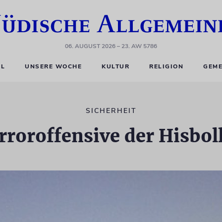
06. AUGUST 2026
– 23. AW 5786
EL
UNSERE WOCHE
KULTUR
RELIGION
GEME
SICHERHEIT
rroroffensive der Hisbol