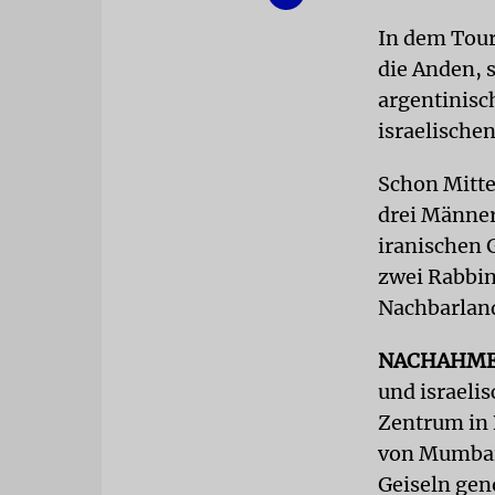
In dem Tour
die Anden, 
argentinisc
israelische
Schon Mitte
drei Männer
iranischen 
zwei Rabbin
Nachbarland
NACHAHM
und israeli
Zentrum in 
von Mumbai 
Geiseln gen