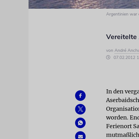
Argentinien war o
Vereitelt
von
André Anch
07.02.2012 1
In den verg
Aserbaidsch
Organisatio
worden. End
Ferienort S
mutmaßliche