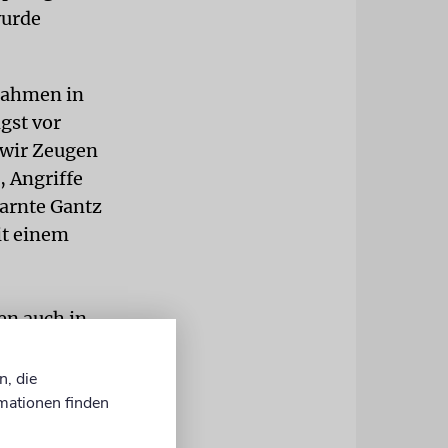
wurde
tnahmen in
gst vor
 wir Zeugen
, Angriffe
warnte Gantz
it einem
en auch in
ru, Uruguay
uch
n, die
ls mögliche
mationen finden