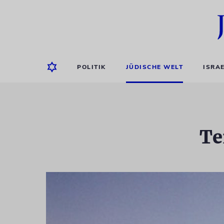
POLITIK
JÜDISCHE WELT
ISRA
Te