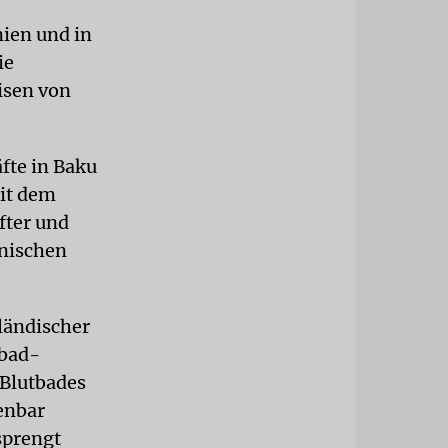
ien und in
ie
isen von
fte in Baku
mit dem
fter und
anischen
ländischer
abad-
 Blutbades
enbar
sprengt