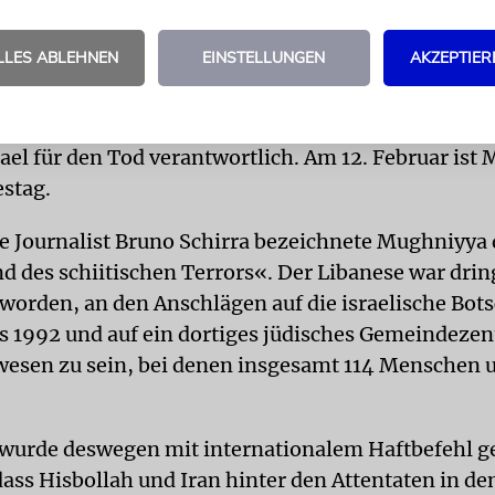
tkreise in Israel mutmaßen, dass sich Iran und die
LLES ABLEHNEN
EINSTELLUNGEN
AKZEPTIER
 von Imad Mughniyya rächen wollen. Der hochrang
unktionär kam vor knapp vier Jahren bei einem
nschlag in Damaskus ums Leben. Die Hisbollah u
ael für den Tod verantwortlich. Am 12. Februar ist
estag.
e Journalist Bruno Schirra bezeichnete Mughniyya 
 des schiitischen Terrors«. Der Libanese war dri
 worden, an den Anschlägen auf die israelische Bots
s 1992 und auf ein dortiges jüdisches Gemeindeze
ewesen zu sein, bei denen insgesamt 114 Menschen
urde deswegen mit internationalem Haftbefehl ge
 dass Hisbollah und Iran hinter den Attentaten in d