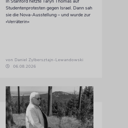
In Stanford hetzte Taryn Thomas auf
Studentenprotesten gegen Israel. Dann sah
sie die Nova-Ausstellung – und wurde zur
»Verräterin«
von Daniel Zylbersztajn-Lewandowski
06.08.2026