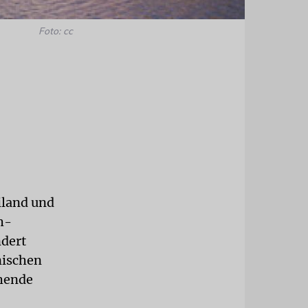
Foto: cc
iland und
h-
ndert
nischen
ehende