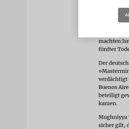
Geheimdiens
A
für den Tod
Hisbollah-F
Autobombena
machten Isr
fünfter Tod
Der deutsch
»Mastermind
verdächtigt
Buenos Aire
beteiligt g
kamen.
Mughniyya w
sicher gilt,