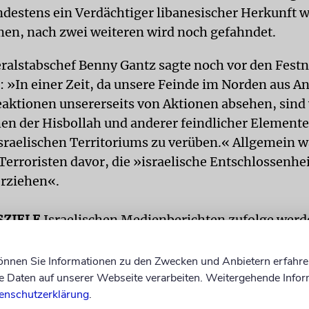
destens ein Verdächtiger libanesischer Herkunft 
n, nach zwei weiteren wird noch gefahndet.
eralstabschef Benny Gantz sagte noch vor den Fes
: »In einer Zeit, da unsere Feinde im Norden aus An
aktionen unsererseits von Aktionen absehen, sind
en der Hisbollah und anderer feindlicher Elemente
israelischen Territoriums zu verüben.« Allgemein 
 Terroristen davor, die »israelische Entschlossenhe
erziehen«.
SZIELE
Israelischen Medienberichten zufolge werd
- und mittelamerikanischen Ländern wie Chile, Pe
Terroraktivitäten der Hisbollah befürchtet. Aber a
können Sie Informationen zu den Zwecken und Anbietern erfahre
 Staaten wie Bulgarien und Griechenland werden a
Daten auf unserer Webseite verarbeiten. Weitergehende Infor
enschutzerklärung
.
 für Anschläge betrachtet.