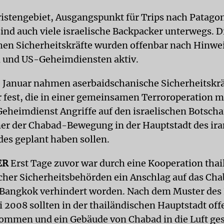
istengebiet, Ausgangspunkt für Trips nach Patagon
sind auch viele israelische Backpacker unterwegs. D
hen Sicherheitskräfte wurden offenbar nach Hinwe
n und US-Geheimdiensten aktiv.
 Januar nahmen aserbaidschanische Sicherheitskrä
 fest, die in einer gemeinsamen Terroroperation 
Geheimdienst Angriffe auf den israelischen Botscha
er der Chabad-Bewegung in der Hauptstadt des ir
es geplant haben sollen.
ER
Erst Tage zuvor war durch eine Kooperation thai
scher Sicherheitsbehörden ein Anschlag auf das Ch
Bangkok verhindert worden. Nach dem Muster des
2008 sollten in der thailändischen Hauptstadt off
ommen und ein Gebäude von Chabad in die Luft ge