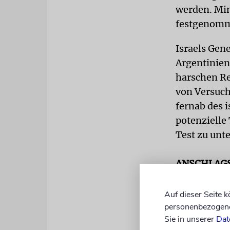
werden. Min
festgenomme
Israels Gen
Argentinien
harschen Re
von Versuch
fernab des 
potenzielle
Test zu unt
ANSCHLAG
anderen süd
und Mexiko 
Auf dieser Seite 
europäische
personenbezogene 
Sie in unserer
Dat
Schauplätze