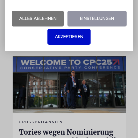
die Nova-Ausstellung – und wurde zur
»Verräterin«
ALLES ABLEHNEN
EINSTELLUNGEN
von Daniel Zylbersztajn-Lewandowski
AKZEPTIEREN
06.08.2026
GROSSBRITANNIEN
Tories wegen Nominierung