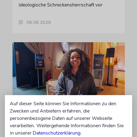
ideologische Schreckensherrschaft vor
06.08.2026
Auf dieser Seite können Sie Informationen zu den
USA
Zwecken und Anbietern erfahren, die
Seitenwechsel
personenbezogene Daten auf unserer Webseite
verarbeiten. Weitergehende Informationen finden Sie
In Stanford hetzte Taryn Thomas auf
in unserer
Datenschutzerklärung
.
Studentenprotesten gegen Israel. Dann sah sie