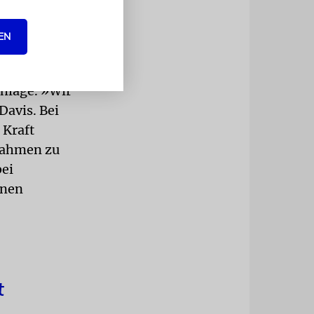
t rund 80
EN
ch,
chläge. »Wir
Davis. Bei
 Kraft
nahmen zu
bei
onen
t