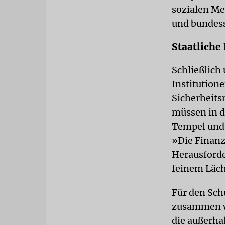
sozialen Me
und bundess
Staatliche
Schließlich
Institution
Sicherheits
müssen in d
Tempel und 
»Die Finanzi
Herausford
feinem Läch
Für den Sch
zusammen wi
die außerha