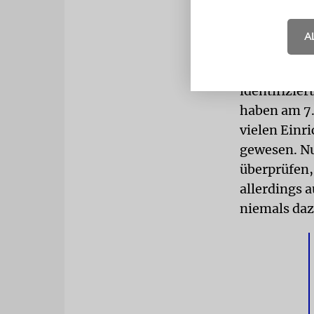
zu unterstü
Einrichtung
A
Mit seinem 
identifizie
haben am 7.
vielen Einr
gewesen. N
überprüfen,
allerdings 
niemals dazu