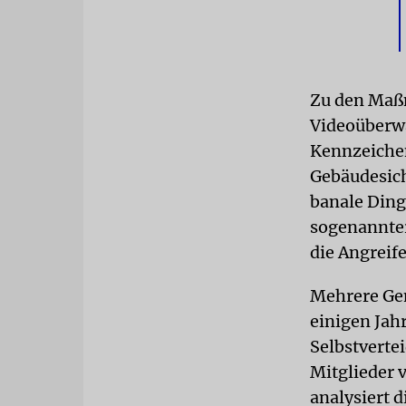
Zu den Maß
Videoüberw
Kennzeiche
Gebäudesich
banale Ding
sogenannter
die Angreif
Mehrere Gem
einigen Jah
Selbstverte
Mitglieder 
analysiert 