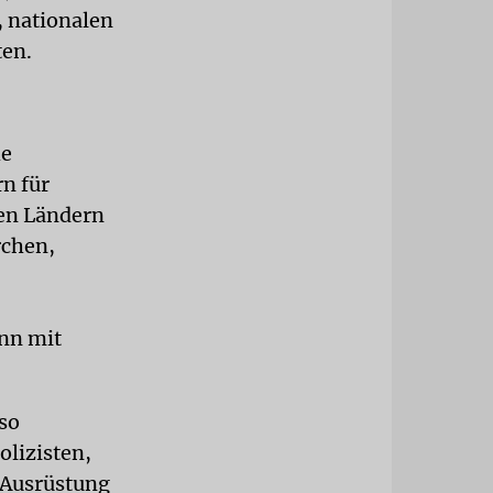
, nationalen
ten.
he
rn für
en Ländern
rchen,
nn mit
nso
olizisten,
r Ausrüstung