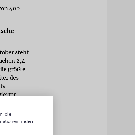
 von 400
ische
ktober steht
machen 2,4
die größte
iter des
ty
ierter
zei FBI.
n, die
 jüdische
mationen finden
orkehrungen