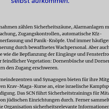
selbst aufkommen.
nahmen zählen Sicherheitszäune, Alarmanlagen m
achung, Zugangskontrollen, automatische Kfz-
nerfassung und Panik-Knöpfe. Und immer häufiger
erung durch bewaffnetes Wachpersonal. Aber auch
e wie die Bepflanzung der Eingänge und Fensterfr
 feindlicher Vegetation: Dornenbüsche und Dorne
ern den Zugang erschweren.
eindezentren und Synagogen bieten für ihre Mitgl
ren Krav-Maga-Kurse an, eine israelische Kampfspo
idigung. Das SCN führt Sicherheitstrainings für Mit
von jüdischen Einrichtungen durch. Ferner sammel
die Organisation sicherheitsrelevante Informationen