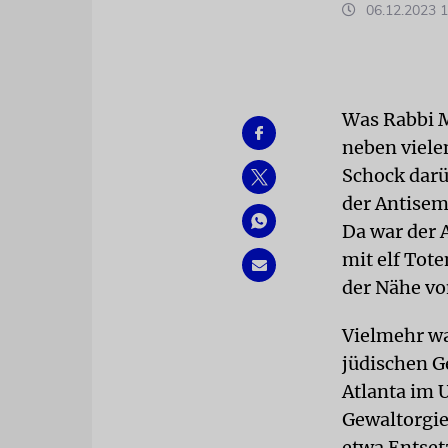
06.12.2023 1
Was Rabbi 
neben viele
Schock darüb
der Antisem
Da war der 
mit elf Tote
der Nähe vo
Vielmehr wa
jüdischen G
Atlanta im 
Gewaltorgie
etwa Entset