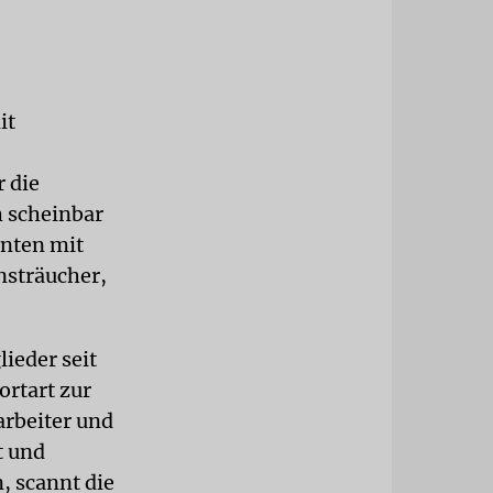
it
 die
 scheinbar
onten mit
nsträucher,
ieder seit
rtart zur
arbeiter und
t und
, scannt die