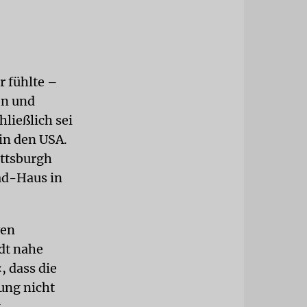
 fühlte –
en und
hließlich sei
in den USA.
ittsburgh
bad-Haus in
ven
dt nahe
, dass die
ung nicht
g