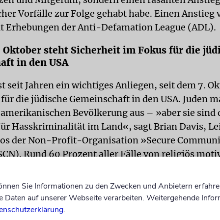
cher Vorfälle zur Folge gehabt habe. Einen Anstieg
ut Erhebungen der Anti-Defamation League (ADL).
. Oktober steht Sicherheit im Fokus für die jüd
aft in den USA
st seit Jahren ein wichtiges Anliegen, seit dem 7. O
 für die jüdische Gemeinschaft in den USA. Juden 
 amerikanischen Bevölkerung aus – »aber sie sind 
ür Hasskriminalität im Land«, sagt Brian Davis, Le
ros der Non-Profit-Organisation »Secure Communi
CN). Rund 60 Prozent aller Fälle von religiös motiv
teten sich gegen Juden, berichtet die US-Bundespoli
können Sie Informationen zu den Zwecken und Anbietern erfahre
Community Network hat sich zur Aufgabe gemacht,
Daten auf unserer Webseite verarbeiten. Weitergehende Infor
gen – Synagogen, Schulen, Gemeindezentren oder
enschutzerklärung
.
chtungen – bei der Umsetzung ihrer Sicherheitsv