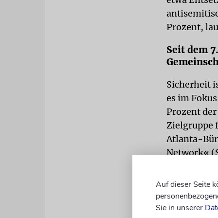
antisemitis
Prozent, la
Seit dem 7
Gemeinsch
Sicherheit i
es im Fokus
Prozent der
Zielgruppe f
Atlanta-Bü
Network« (S
Gewalt rich
Auf dieser Seite 
Das Secure 
personenbezogene 
Einrichtun
Sie in unserer
Dat
Kultureinri