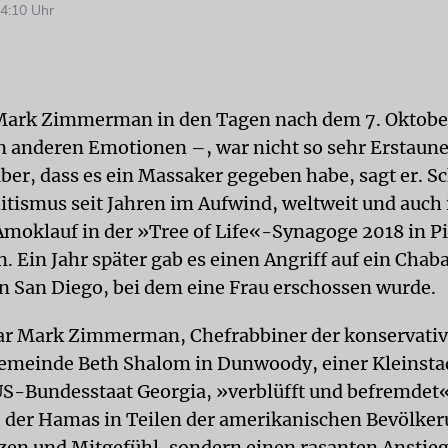
4:10 Uhr
Mark Zimmerman in den Tagen nach dem 7. Oktober
n anderen Emotionen –, war nicht so sehr Erstaun
er, dass es ein Massaker gegeben habe, sagt er. Sc
itismus seit Jahren im Aufwind, weltweit und auch 
Amoklauf in der »Tree of Life«-Synagoge 2018 in P
n. Ein Jahr später gab es einen Angriff auf ein Cha
n San Diego, bei dem eine Frau erschossen wurde.
r Mark Zimmerman, Chef­rabbiner der konservati
emeinde Beth Shalom in Dunwoody, einer Kleinsta
US-Bundesstaat Georgia, »verblüfft und befremdet«
 der Hamas in Teilen der amerikanischen Bevölker
zen und Mitgefühl, sondern einen rasanten Anstie