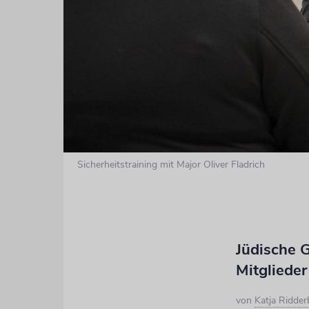
Sicherheitstraining mit Major Oliver Fladrich
Jüdische G
Mitglieder
von
Katja Ridde