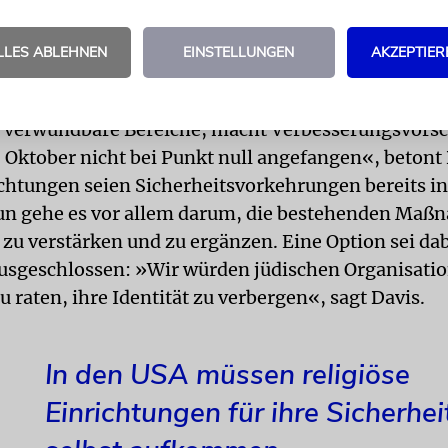
tzen. Davis, ehemaliger Mitarbeiter des FBI, betreu
en im Großraum Atlanta.
LLES ABLEHNEN
EINSTELLUNGEN
AKZEPTIER
kleinen Team führt er Sicherheitsbewertungen dur
rt verwundbare Bereiche, macht Verbesserungsvors
 Oktober nicht bei Punkt null angefangen«, betont 
ichtungen seien Sicherheitsvorkehrungen bereits in
un gehe es vor allem darum, die bestehenden Maß
 zu verstärken und zu ergänzen. Eine Option sei da
ausgeschlossen: »Wir würden jüdischen Organisati
 raten, ihre Identität zu verbergen«, sagt Davis.
In den USA müssen religiöse
Einrichtungen für ihre Sicherhei