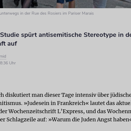
 unterwegs in der Rue des Rosiers im Pariser Marais
Studie spürt antisemitische Stereotype in d
ft auf
mid
8:36 Uhr
ch diskutiert man dieser Tage intensiv über jüdisch
itismus. »Judesein in Frankreich« lautet das aktue
der Wochenzeitschrift L’Express, und das Wochen
er Schlagzeile auf: »Warum die Juden Angst haben