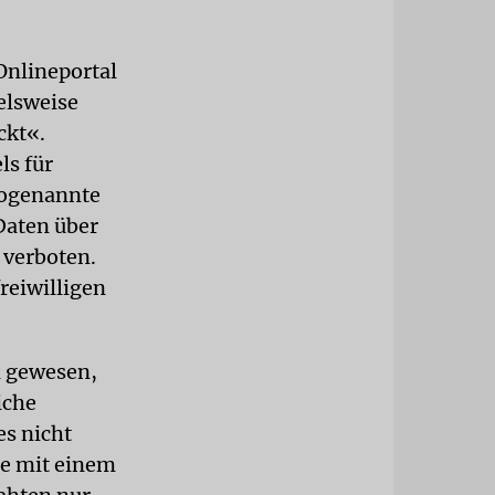
Onlineportal
elsweise
ckt«.
ls für
sogenannte
Daten über
 verboten.
reiwilligen
n gewesen,
iche
es nicht
me mit einem