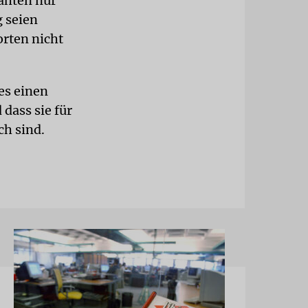
jahten nur
 seien
orten nicht
 es einen
dass sie für
h sind.