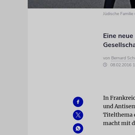
Jüdische Familie
Eine neue 
Gesellscha
von
Bernard Sch
08.02.2016 1
In Frankrei
und Antisem
Titelthema 
macht mit d