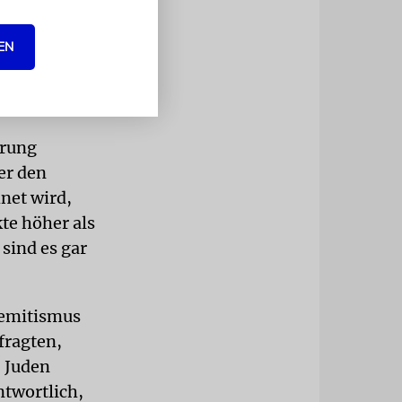
nen
ibt sich aus
EN
 der
erung
er den
net wird,
te höher als
sind es gar
semitismus
fragten,
, Juden
ntwortlich,