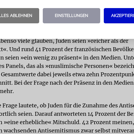
ten«. Ob dies in den Augen der Antwortenden ei
oder eine positiv gemeinte Projektion darstellt, erg
LLES ABLEHNEN
EINSTELLUNGEN
AKZEPTIER
l nicht eindeutig.
insgesamt »viel Macht« haben, meinen 56 Prozent
benso viele glauben, Juden seien »reicher als der
t«. Und rund 41 Prozent der französischen Bevölk
en seien »ein wenig zu präsent« in den Medien. Unt
es Panels, das als »muslimische Personen« bezeich
e Gesamtwerte dabei jeweils etwa zehn Prozentpunk
nitt. Bei der Frage nach der Präsenz in den Medien 
mehr.
e Frage lautete, ob Juden für die Zunahme des Anti
rtlich seien. Darauf antworteten 14 Prozent der Be
n »eine erhebliche« Mitschuld. 42 Prozent meinen
en wachsenden Antisemitismus zwar selbst mitvera