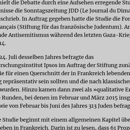
ielt die Debatte durch eine Aufsehen erregende Stu
nisse die Sonntagszeitung JDD (Le Journal du Dim
schrieb. In Auftrag gegeben hatte die Studie die Fo
ançais (Stiftung für das französische Judentum). A
de Antisemitismus während des letzten Gaza-Krie
14.
24. Juli desselben Jahres befragte das
schungsinstitut Ipsos im Auftrag der Stiftung zun
ie für einen Querschnitt der in Frankreich lebende
 repräsentativ sein sollten und die nach klassisc
wurden. Hinzu kamen dann zwei als »qualitative 
e Runden, bei denen im Februar und März 2015 ins
ie von Februar bis Juni des Jahres 313 Juden befra
 Studie beginnt mit einem allgemeinen Kapitel übe
en in Frankreich. Darin ist zu lesen, dass 61 Proze