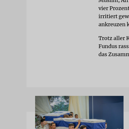
Muslim, Afr
vier Prozen
irritiert ge
ankreuzen 
Trotz aller 
Fundus rassi
das Zusamme