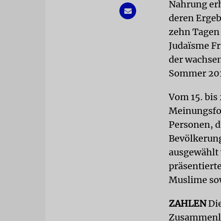
Nahrung erh
deren Ergeb
zehn Tagen 
Judaïsme Fr
der wachsen
Sommer 20
Vom 15. bis 
Meinungsfor
Personen, d
Bevölkerung
ausgewählt 
präsentiert
Muslime sow
ZAHLEN
Die
Zusammenleb