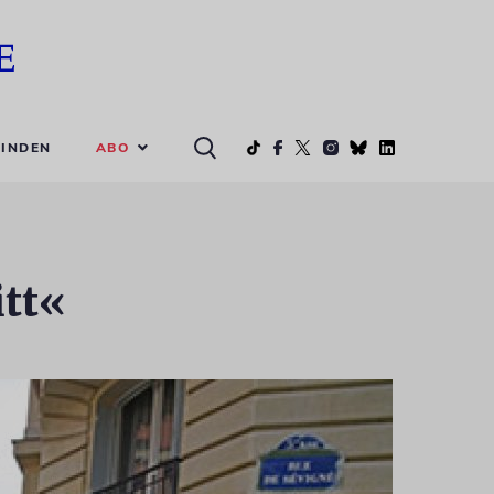
ABO
INDEN
itt«