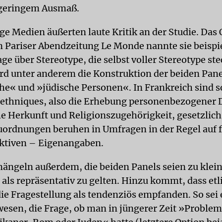
 geringem Ausmaß.
ge Medien äußerten laute Kritik an der Studie. Das 
en Pariser Abendzeitung Le Monde nannte sie beispi
e über Stereotype, die selbst voller Stereotype ste
wird unter anderem die Konstruktion der beiden Pane
e« und »jüdische Personen«. In Frankreich sind 
s ethniques, also die Erhebung personenbezogener 
he Herkunft und Religionszugehörigkeit, gesetzlich
uordnungen beruhen in Umfragen in der Regel auf f
ktiven – Eigenangaben.
mängeln außerdem, die beiden Panels seien zu klei
 als repräsentativ zu gelten. Hinzu kommt, dass etl
ie Fragestellung als tendenziös empfanden. So sei 
esen, die Frage, ob man in jüngerer Zeit »Proble