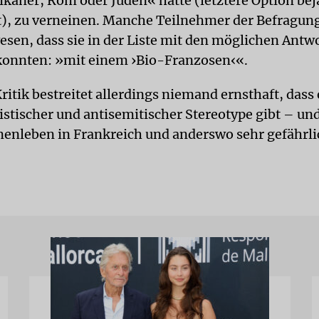
ikaner, Rom oder Juden« hatte (letztere Option be
t), zu verneinen. Manche Teilnehmer der Befragung
wesen, dass sie in der Liste mit den möglichen Antw
konnten: »mit einem ›Bio-Franzosen‹«.
Kritik bestreitet allerdings niemand ernsthaft, dass
stischer und antisemitischer Stereotype gibt – und 
nleben in Frankreich und anderswo sehr gefährlic