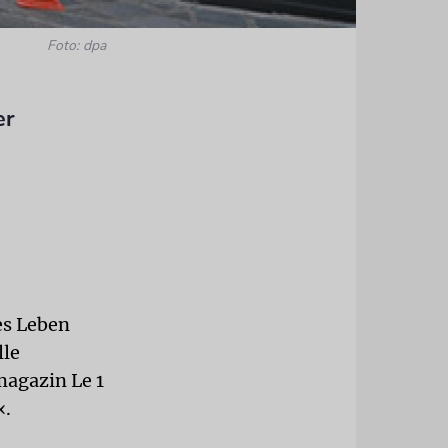
Foto: dpa
er
es Leben
lle
magazin Le 1
«.