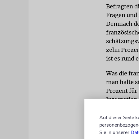
Befragten d
Fragen und 
Demnach den
französisch
schätzungsw
zehn Prozen
ist es rund 
Was die fran
man halte si
Prozent für 
Integratio
PROJEKTI
Auf dieser Seite 
Bevölkerung
personenbezogene 
Prozent der
Sie in unserer
Dat