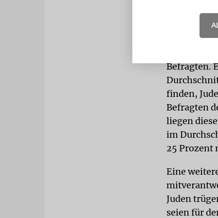
zusammenhal
Kritikpunkt 
A
dem Materia
Dass Juden 
Befragten. E
Durchschnit
finden, Jud
Befragten d
liegen dies
im Durchsch
25 Prozent 
Eine weiter
mitverantwo
Juden trüge
seien für d