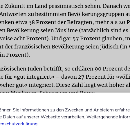
ie Zukunft im Land pessimistisch sehen. Danach w
Antworten zu bestimmten Bevölkerungsgruppen auf
ken etwa 38 Prozent der Befragten, mehr als 20 P
en Bevölkerung seien Muslime (tatsächlich sind es
eise acht Prozent). Und gar 57 Prozent glauben, m
t der französischen Bevölkerung seien jüdisch (in 
ein Prozent).
zösischen Juden betrifft, so erklären 90 Prozent d
e für »gut integriert« – davon 27 Prozent für »völ
»eher gut« integriert. Diese Zahl liegt weit höher al
n von Muslimen, Schwarzen und Roma.
ON
Die Umfrage bestätigt allerdings auch, dass in de
können Sie Informationen zu den Zwecken und Anbietern erfahre
 antisemitische Stereotype verbreitet sind. So bej
Daten auf unserer Webseite verarbeiten. Weitergehende Infor
 Befragten die Aussage, dass »Juden untereinander
enschutzerklärung
.