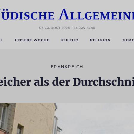
07. AUGUST 2026
– 24. AW 5786
EL
UNSERE WOCHE
KULTUR
RELIGION
GEME
FRANKREICH
icher als der Durchschn