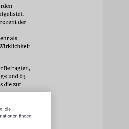
erden
gelistet.
rozent der
ehr als
Wirklichkeit
er Befragten,
lig« und 63
s die zur
r
n, die
ahen 91
mationen finden