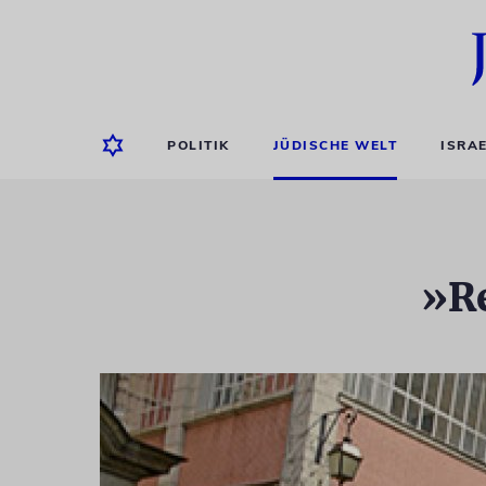
POLITIK
JÜDISCHE WELT
ISRA
»Re