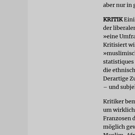
aber nur in
KRITIK
Eini
der liberal
»eine Umfrag
Kritisiert 
»muslimisch
statistique
die ethnisc
Derartige Z
– und subje
Kritiker be
um wirklich
Franzosen d
möglich gew