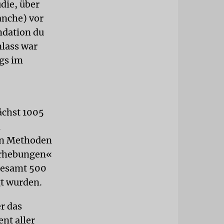
die, über
anche) vor
ndation du
nlass war
gs im
ächst 1005
n
hen Methoden
Erhebungen«
gesamt 500
gt wurden.
r das
nt aller