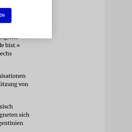
EN
ankenhaus
war
ngriffs
e bist.«
sechs
nisationen
tützung von
sisch
igneten sich
gentinien