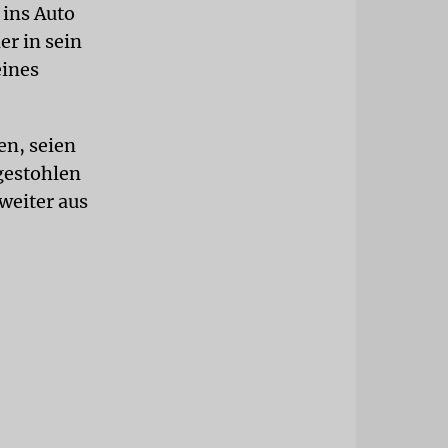
 ins Auto
er in sein
eines
en, seien
 gestohlen
weiter aus