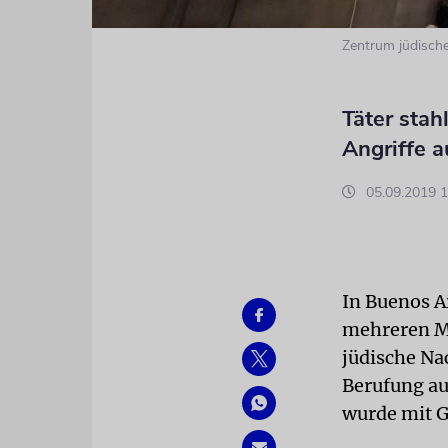
Zentrum jüdische
Täter stah
Angriffe a
05.09.2019 1
In Buenos A
mehreren Mä
jüdische Na
Berufung au
wurde mit G