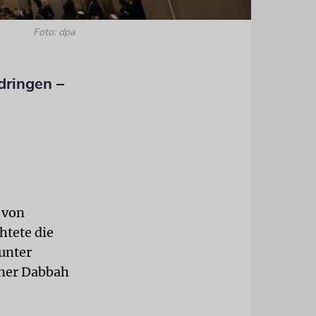
Foto: dpa
dringen –
 von
htete die
unter
iner Dabbah