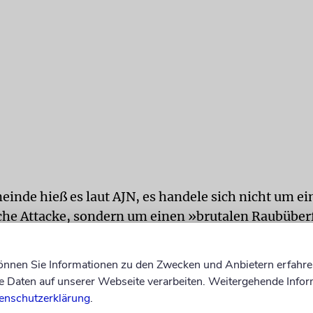
einde hieß es laut AJN, es handele sich nicht um ei
che Attacke, sondern um einen »brutalen Raubüberf
war der aschkenasische Oberrabbiner Argentiniens,
können Sie Informationen zu den Zwecken und Anbietern erfahre
, von einer Gruppe von Männern brutal zusammen
Daten auf unserer Webseite verarbeiten. Weitergehende Infor
 mitten in der Nacht in sein Haus in Buenos Aires e
enschutzerklärung
.
 laut JTA umgerechnet fast 5000 Euo, Juwelen und 