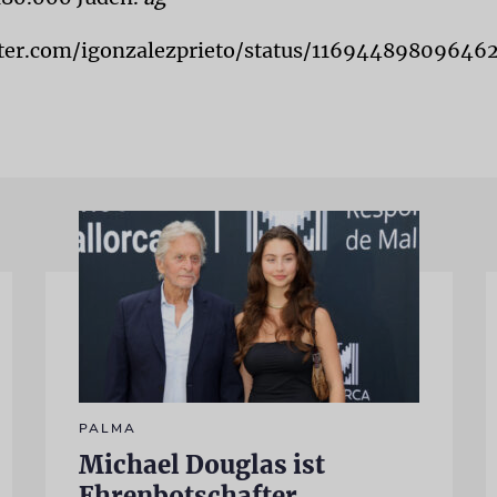
itter.com/igonzalezprieto/status/11694489809646
PALMA
Michael Douglas ist
Ehrenbotschafter