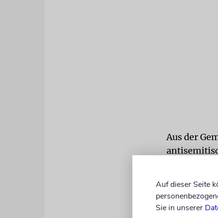
Aus der Gem
antisemitis
Im Februar 
Auf dieser Seite 
Davidovich
personenbezogene 
worden, die
Sie in unserer
Dat
Sie stahlen