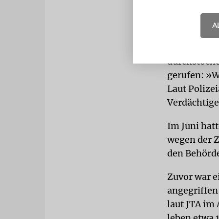
schwarzen H
A
RIPPEN
Dav
gebracht. N
durchstoche
gerufen: »W
Laut Polize
Verdächtig
Im Juni hat
wegen der Z
den Behörde
Zuvor war e
angegriffen
laut JTA im 
leben etwa 