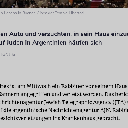
n Lebens in Buenos Aires: der Templo Libertad
len Auto und versuchten, in sein Haus einzu
uf Juden in Argentinien häufen sich
1:46 Uhr
ires ist am Mittwoch ein Rabbiner vor seinem Haus
nnern angegriffen und verletzt worden. Das beric
chrichtenagentur Jewish Telegraphic Agency (JTA) 
f die argentinische Nachrichtenagentur AJN. Rabb
esichtsverletzungen ins Krankenhaus gebracht.