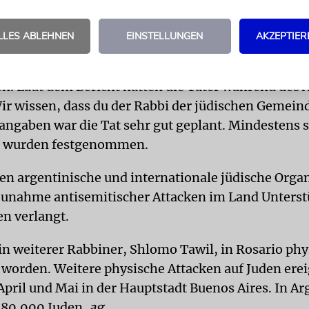
ut, den charedische Juden üblicherweise tragen.
LLES ABLEHNEN
EINSTELLUNGEN
AKZEPTIER
idovich wurde mit schweren Verletzungen ins Kr
eun seiner Rippen wurden gebrochen, seine Lunge 
n. Laut dem Bericht hatten die Täter während des A
ir wissen, dass du der Rabbi der jüdischen Gemeind
iangaben war die Tat sehr gut geplant. Mindestens 
e wurden festgenommen.
ten argentinische und internationale jüdische Orga
unahme antisemitischer Attacken im Land Unters
n verlangt.
in weiterer Rabbiner, Shlomo Tawil, in Rosario phy
 worden. Weitere physische Attacken auf Juden ere
April und Mai in der Hauptstadt Buenos Aires. In Ar
180.000 Juden.
ag