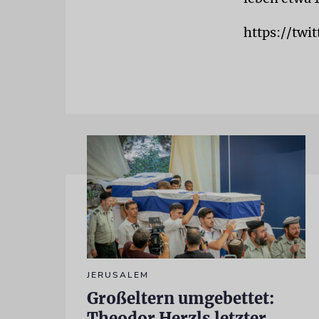
https://tw
JERUSALEM
Großeltern umgebettet:
Theodor Herzls letzter