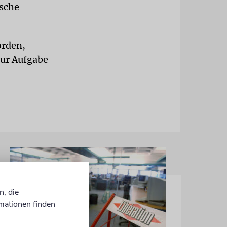
ische
orden,
zur Aufgabe
n, die
mationen finden