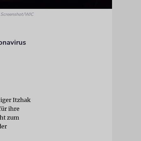
: Screenshot/WJC
onavirus
iger Itzhak
ür ihre
cht zum
der