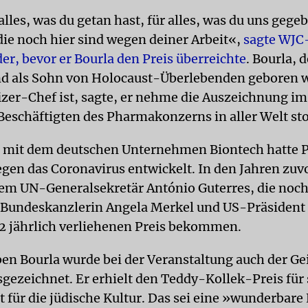
lles, was du getan hast, für alles, was du uns gegeb
 die noch hier sind wegen deiner Arbeit«,
sagte WJC
er, bevor er Bourla den Preis überreichte
. Bourla, 
nd als Sohn von Holocaust-Überlebenden geboren 
fizer-Chef ist, sagte, er nehme die Auszeichnung 
eschäftigten des Pharmakonzerns in aller Welt sto
mit dem deutschen Unternehmen Biontech hatte Pf
egen das Coronavirus entwickelt. In den Jahren zuv
em UN-Generalsekretär António Guterres, die noc
Bundeskanzlerin Angela Merkel und US-Präsident 
12 jährlich verliehenen Preis bekommen.
en Bourla wurde bei der Veranstaltung auch der Ge
gezeichnet. Er erhielt den Teddy-Kollek-Preis für 
für die jüdische Kultur. Das sei eine »wunderbare