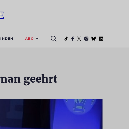
ABO
INDEN
lman geehrt