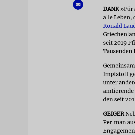
DANK
»Für a
alle Leben,
Ronald Laud
Griechenla
seit 2019 P
Tausenden B
Gemeinsam 
Impfstoff g
unter ander
amtierende 
den seit 20
GEIGER
Neb
Perlman aus
Engagement 