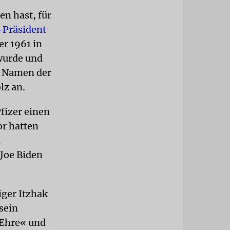
en hast, für
-Präsident
der 1961 in
wurde und
im Namen der
lz an.
izer einen
or hatten
h
Joe Biden
iger Itzhak
sein
 Ehre« und