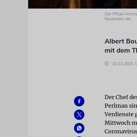
Der Pfizer-Vorst
November ein.
Albert Bo
mit dem T
10.11.2021 1
Der Chef de
Perlman sin
Verdienste 
Mittwoch mi
Coronaviru