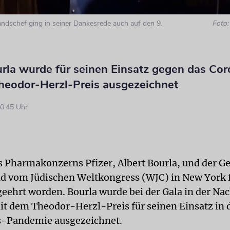
andschef ging in seiner Dankesrede auch auf den 9.
Foto
urla wurde für seinen Einsatz gegen das Cor
heodor-Herzl-Preis ausgezeichnet
0:45 Uhr
s Pharmakonzerns Pfizer, Albert Bourla, und der Ge
d vom Jüdischen Weltkongress (WJC) in New York f
geehrt worden. Bourla wurde bei der Gala in der Na
t dem Theodor-Herzl-Preis für seinen Einsatz in 
s-Pandemie ausgezeichnet.