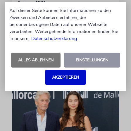
ist erfüllt
Auf dieser Seite können Sie Informationen zu den
Die Überreste von Schimon und Rikva Herzl,
Zwecken und Anbietern erfahren, die
Vorfahren väterlicherseits des Zionismus-
personenbezogene Daten auf unserer Webseite
Begründers und prägende Gestalten in
verarbeiten. Weitergehende Informationen finden Sie
Theodor Herzls Jugend, wurden von Serbien
in unserer
Datenschutzerklärung
.
nach Israel überführt und auf dem Herzlberg
beigesetzt
ALLES ABLEHNEN
EINSTELLUNGEN
06.08.2026
AKZEPTIEREN