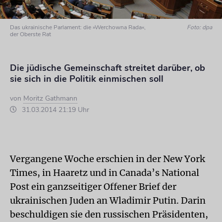
Das ukrainische Parlament: die »Werchowna Rada«,
Foto: dpa
der Oberste Rat
Die jüdische Gemeinschaft streitet darüber, ob
sie sich in die Politik einmischen soll
von
Moritz Gathmann
31.03.2014 21:19 Uhr
Vergangene Woche erschien in der New York
Times, in Haaretz und in Canada’s National
Post ein ganzseitiger Offener Brief der
ukrainischen Juden an Wladimir Putin. Darin
beschuldigen sie den russischen Präsidenten,