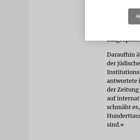
Bereits vor
A
Parteien im
»in den bes
ausgesproc
Daraufhin ä
der jüdisch
Institution
antwortete 
der Zeitung
auf interna
schmäht es,
Hunderttaus
sind.«