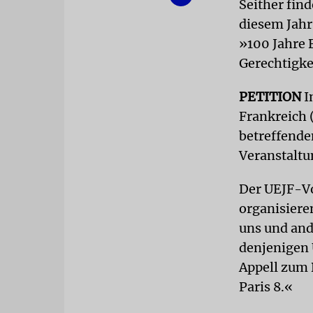
Seither find
diesem Jahr
»100 Jahre 
Gerechtigke
PETITION
I
Frankreich 
betreffende
Veranstaltu
Der UEJF-Vo
organisiere
uns und and
denjenigen 
Appell zum 
Paris 8.«