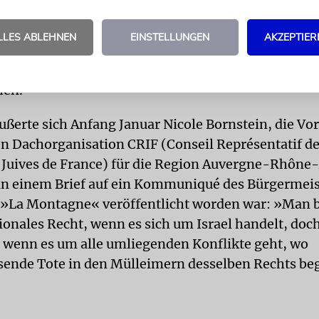
 einigen Monaten hatten sich kommunistische und 
LLES ABLEHNEN
EINSTELLUNGEN
AKZEPTIER
 Stadtrat von Clermont-Ferrand für den Boykott isr
etzten palästinensischen Gebieten hergestellter P
hen.
ußerte sich Anfang Januar Nicole Bornstein, die Vo
en Dachorganisation CRIF (Conseil Représentatif d
s Juives de France) für die Region Auvergne-Rhône-
in einem Brief auf ein Kommuniqué des Bürgermeist
 »La Montagne« veröffentlicht worden war: »Man b
tionales Recht, wenn es sich um Israel handelt, do
 wenn es um alle umliegenden Konflikte geht, wo
ende Tote in den Mülleimern desselben Rechts be