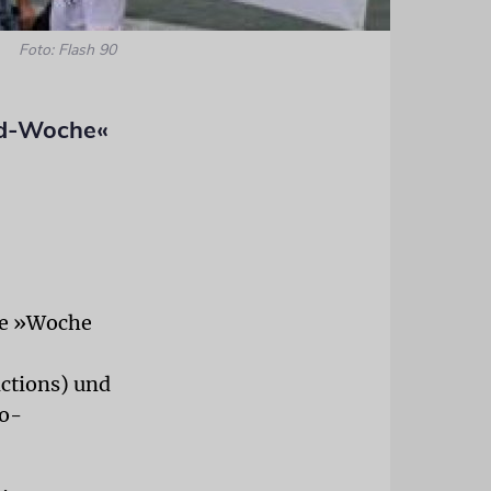
Foto: Flash 90
id-Woche«
die »Woche
ctions) und
ro-