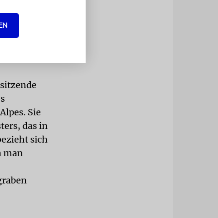
ökologische
EN
aelischer,
rodukte«
rsitzende
es
Alpes. Sie
ers, das in
ezieht sich
ch man
graben