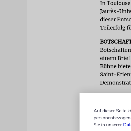
In Toulouse
Jaurès-Univ
dieser Ents
Teilerfolg 
BOTSCHAF
Botschafter
einem Brief
Bühne biete
Saint-Etienn
Demonstrat
»Diese Vera
zu Hass und
Auf dieser Seite 
Frankreich«
personenbezogene 
Urteil des 
Sie in unserer
Dat
Frankreich f