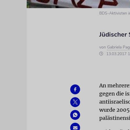
BDS-Aktivisten i
Jüdischer
von
Gabriela Pa
13.03.2017 1
An mehreren
gegen die is
antiisraeli
wurde 2005
palästinens