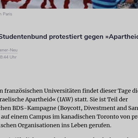
n Paris
 Studentenbund protestiert gegen »Aparthe
gener-Neu
8:44 Uhr
 französischen Universitäten findet dieser Tage 
raelische Apartheid« (IAW) statt. Sie ist Teil der
schen BDS-Kampagne (Boycott, Divestment and San
 auf einem Campus im kanadischen Toronto von p
ischen Organisationen ins Leben gerufen.