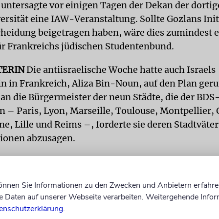
 untersagte vor einigen Tagen der Dekan der dorti
ersität eine IAW-Veranstaltung. Sollte Gozlans Init
cheidung beigetragen haben, wäre dies zumindest e
für Frankreichs jüdischen Studentenbund.
TERIN
Die antiisraelische Woche hatte auch Israels
in in Frankreich, Aliza Bin-Noun, auf den Plan geru
 an die Bürgermeister der neun Städte, die der BDS
n – Paris, Lyon, Marseille, Toulouse, Montpellier,
e, Lille und Reims –, forderte sie deren Stadtväter 
ionen abzusagen.
nstaltungen stören die öffentliche Ordnung, und sie
 Gewalt gegen Israel sowie die jüdische Gemeinscha
können Sie Informationen zu den Zwecken und Anbietern erfahre
, erklärte Bin-Noun. Doch vor allem konnte sie sich
Daten auf unserer Webseite verarbeiten. Weitergehende Infor
Revisionsgerichts von 2005 berufen, das den Israel-
enschutzerklärung
.
ür illegal erklärt.