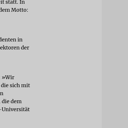
t statt. In
 dem Motto:
denten in
Rektoren der
: »Wir
die sich mit
an
, die dem
-Universität