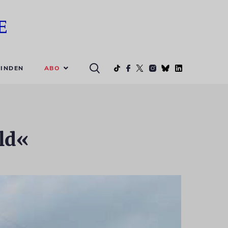
ABO
INDEN
eld«