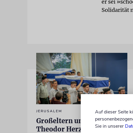
er sei »sch
Solidarität 
JERUSALEM
Auf dieser Seite 
personenbezogene 
Großeltern umgebettet:
Sie in unserer
Dat
Theodor Herzls letzter