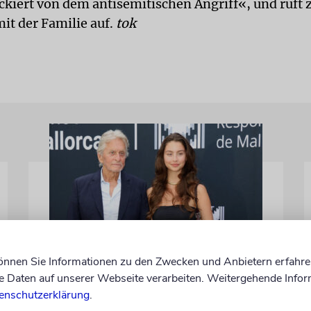
ockiert von dem antisemitischen Angriff«, und ruft 
mit der Familie auf.
tok
PALMA
können Sie Informationen zu den Zwecken und Anbietern erfahre
Daten auf unserer Webseite verarbeiten. Weitergehende Infor
Michael Douglas ist
enschutzerklärung
.
Ehrenbotschafter