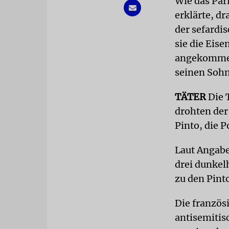
Wie das Par
erklärte, d
der sefardi
sie die Eis
angekommen,
seinen Sohn
TÄTER
Die 
drohten der
Pinto, die P
Laut Angabe
drei dunkel
zu den Pinto
Die französ
antisemitis