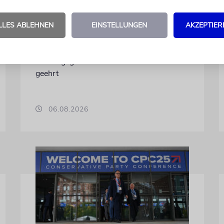
Mallorcas
Der Hollywood-Star mit jüdischem
LLES ABLEHNEN
EINSTELLUNGEN
AKZEPTIER
Familienhintergrund wird für seine enge
Verbindung zu der spanischen Insel und
sein Engagement für deren kulturelles Erbe
geehrt
06.08.2026