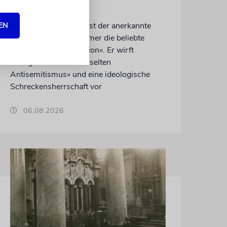
Linken
Nach 41 Jahren verlässt der anerkannte
EN
Journalist Jean Quatremer die beliebte
Tageszeitung »Libération«. Er wirft
Kollegen einen »entfesselten
Antisemitismus« und eine ideologische
Schreckensherrschaft vor
06.08.2026