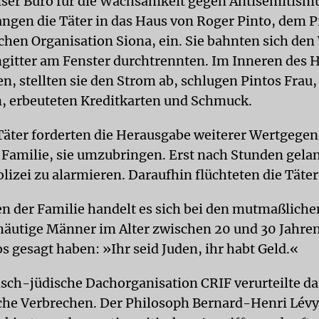
iser Büro für die Wachsamkeit gegen Antisemitis
rangen die Täter in das Haus von Roger Pinto, dem 
schen Organisation Siona, ein. Sie bahnten sich de
engitter am Fenster durchtrennten. Im Inneren des 
 stellten sie den Strom ab, schlugen Pintos Frau, 
, erbeuteten Kreditkarten und Schmuck.
Täter forderten die Herausgabe weiterer Wertgege
 Familie, sie umzubringen. Erst nach Stunden gela
olizei zu alarmieren. Daraufhin flüchteten die Täter
n der Familie handelt es sich bei den mutmaßlich
häutige Männer im Alter zwischen 20 und 30 Jahren.
s gesagt haben: »Ihr seid Juden, ihr habt Geld.«
isch-jüdische Dachorganisation CRIF verurteilte da
che Verbrechen. Der Philosoph Bernard-Henri Lévy 