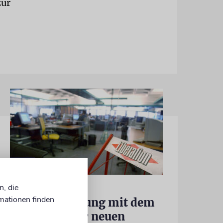
zur
FRANKREICH
n, die
mationen finden
Eine Abrechnung mit dem
Judenhass der neuen