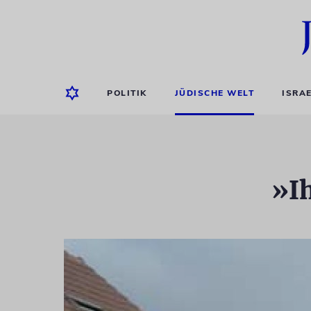
POLITIK
JÜDISCHE WELT
ISRA
»Ih