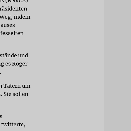
mus (BNVCA)
Präsidenten
n Weg, indem
Hauses
fesselten
nstände und
ng es Roger
.
en Tätern um
 Sie sollen
s
twitterte,