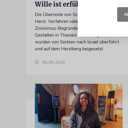
Wille ist erfüllt
Die Überreste von Schimon und Rikva
A
Herzl, Vorfahren väterlicherseits des
Zionismus-Begründers und prägende
Gestalten in Theodor Herzls Jugend,
wurden von Serbien nach Israel überführt
und auf dem Herzlberg beigesetzt
06.08.2026