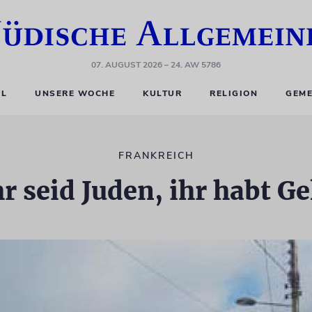
07. AUGUST 2026
– 24. AW 5786
EL
UNSERE WOCHE
KULTUR
RELIGION
GEME
FRANKREICH
r seid Juden, ihr habt G