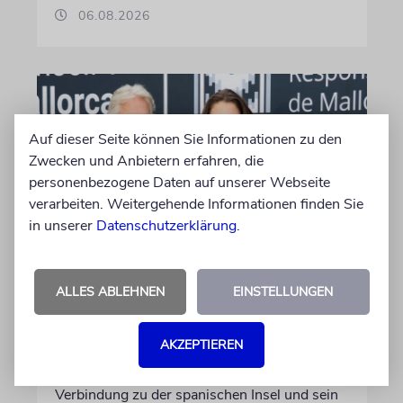
06.08.2026
Auf dieser Seite können Sie Informationen zu den
Zwecken und Anbietern erfahren, die
personenbezogene Daten auf unserer Webseite
verarbeiten. Weitergehende Informationen finden Sie
in unserer
Datenschutzerklärung
.
PALMA
Michael Douglas ist
ALLES ABLEHNEN
EINSTELLUNGEN
Ehrenbotschafter Mallorcas
AKZEPTIEREN
Der Hollywood-Star mit jüdischem
Familienhintergrund wird für seine enge
Verbindung zu der spanischen Insel und sein