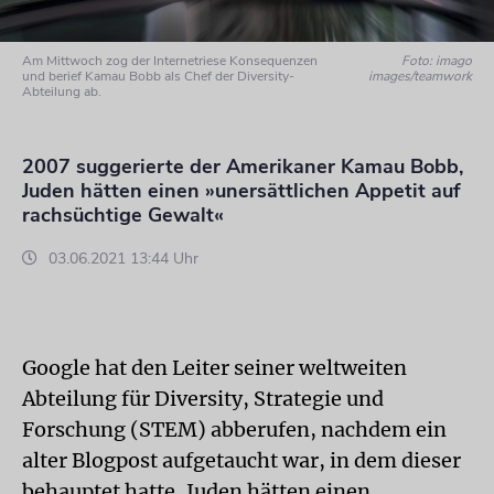
Am Mittwoch zog der Internetriese Konsequenzen
Foto: imago
und berief Kamau Bobb als Chef der Diversity-
images/teamwork
Abteilung ab.
2007 suggerierte der Amerikaner Kamau Bobb,
Juden hätten einen »unersättlichen Appetit auf
rachsüchtige Gewalt«
03.06.2021 13:44 Uhr
Google hat den Leiter seiner weltweiten
Abteilung für Diversity, Strategie und
Forschung (STEM) abberufen, nachdem ein
alter Blogpost aufgetaucht war, in dem dieser
behauptet hatte, Juden hätten einen