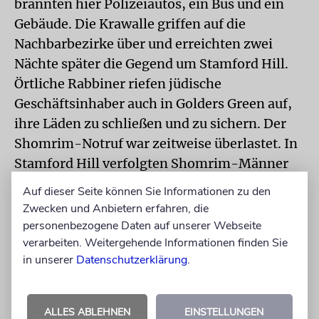
brannten hier Polizeiautos, ein Bus und ein
Gebäude. Die Krawalle griffen auf die
Nachbarbezirke über und erreichten zwei
Nächte später die Gegend um Stamford Hill.
Örtliche Rabbiner riefen jüdische
Geschäftsinhaber auch in Golders Green auf,
ihre Läden zu schließen und zu sichern. Der
Shomrim-Notruf war zeitweise überlastet. In
Stamford Hill verfolgten Shomrim-Männer
Plünderer und nahmen den Rädelsführer fest.
Auf dieser Seite können Sie Informationen zu den
Zwecken und Anbietern erfahren, die
So sehr die jüdische Gemeinschaft gegen
personenbezogene Daten auf unserer Webseite
Angriffe von außen vorbereitet sein mag und
verarbeiten. Weitergehende Informationen finden Sie
so übertrieben die Vorsicht ihrer Mitglieder
in unserer
Datenschutzerklärung
.
bisweilen anmutet – was nachhallt und bleibt,
ist das Erschrecken darüber, wie schnell in
ALLES ABLEHNEN
EINSTELLUNGEN
einer zivilen Gesellschaft Proteste außer