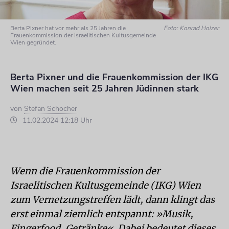
Berta Pixner hat vor mehr als 25 Jahren die
Foto: Konrad Holzer
Frauenkommission der Israelitischen Kultusgemeinde
Wien gegründet.
Berta Pixner und die Frauenkommission der IKG
Wien machen seit 25 Jahren Jüdinnen stark
von
Stefan Schocher
11.02.2024 12:18 Uhr
Wenn die Frauenkommission der
Israelitischen Kultusgemeinde (IKG) Wien
zum Vernetzungstreffen lädt, dann klingt das
erst einmal ziemlich entspannt: »Musik,
Fingerfood, Getränke«. Dabei bedeutet dieses