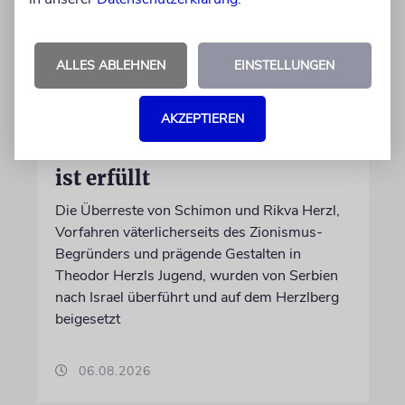
ALLES ABLEHNEN
EINSTELLUNGEN
JERUSALEM
AKZEPTIEREN
Großeltern umgebettet:
Theodor Herzls letzter Wille
ist erfüllt
Die Überreste von Schimon und Rikva Herzl,
Vorfahren väterlicherseits des Zionismus-
Begründers und prägende Gestalten in
Theodor Herzls Jugend, wurden von Serbien
nach Israel überführt und auf dem Herzlberg
beigesetzt
06.08.2026