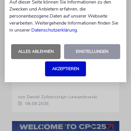
Auf dieser Seite können Sie Informationen zu den
Zwecken und Anbietern erfahren, die
personenbezogene Daten auf unserer Webseite
verarbeiten. Weitergehende Informationen finden Sie
in unserer
Datenschutzerklärung
.
USA
Seitenwechsel
ALLES ABLEHNEN
EINSTELLUNGEN
In Stanford hetzte Taryn Thomas auf
Studentenprotesten gegen Israel. Dann sah sie
AKZEPTIEREN
die Nova-Ausstellung – und wurde zur
»Verräterin«
von Daniel Zylbersztajn-Lewandowski
06.08.2026