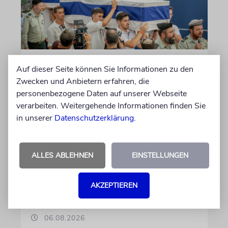
JERUSALEM
Auf dieser Seite können Sie Informationen zu den
Großeltern umgebettet:
Zwecken und Anbietern erfahren, die
Theodor Herzls letzter Wille
personenbezogene Daten auf unserer Webseite
verarbeiten. Weitergehende Informationen finden Sie
ist erfüllt
in unserer
Datenschutzerklärung
.
Die Überreste von Schimon und Rikva Herzl,
Vorfahren väterlicherseits des Zionismus-
Begründers und prägende Gestalten in
ALLES ABLEHNEN
EINSTELLUNGEN
Theodor Herzls Jugend, wurden von Serbien
nach Israel überführt und auf dem Herzlberg
AKZEPTIEREN
beigesetzt
06.08.2026