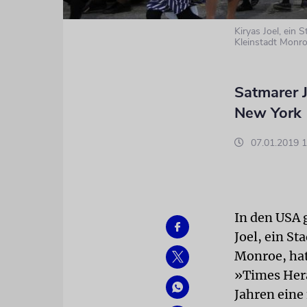
Kiryas Joel, ein 
Kleinstadt Monr
Satmarer 
New York
07.01.2019 1
In den USA g
Joel, ein S
Monroe, hat
»Times Hera
Jahren eine