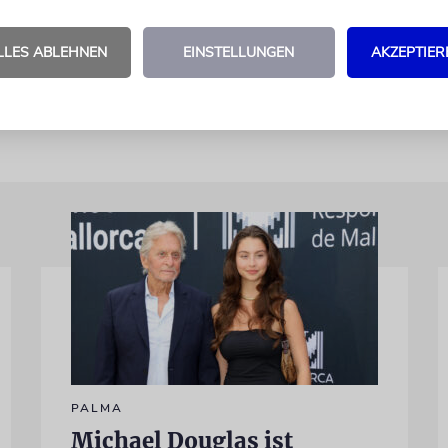
waltung von Monroe hatte den Schritt für nichtig e
d-Record wurde die neue Stadt nun auf dem »anne
LLES ABLEHNEN
EINSTELLUNGEN
AKZEPTIER
eiterem Gebiet errichtet.
ag
PALMA
Michael Douglas ist