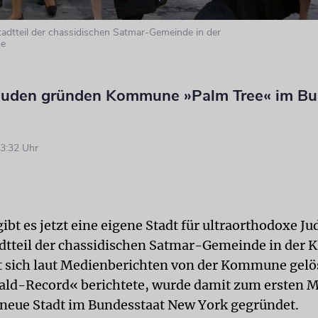
Stadtteil der chassidischen Satmar‐Gemeinde in der
oe
Juden gründen Kommune »Palm Tree« im Bu
3:32 Uhr
ibt es jetzt eine eigene Stadt für ultraorthodoxe Ju
tadtteil der chassidischen Satmar-Gemeinde in der K
 sich laut Medienberichten von der Kommune gelös
ld-Record« berichtete, wurde damit zum ersten Ma
 neue Stadt im Bundesstaat New York gegründet.