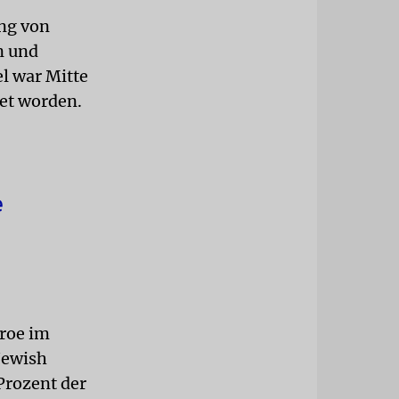
ng von
n und
l war Mitte
et worden.
e
roe im
Jewish
Prozent der