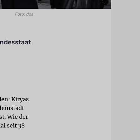
Foto: dpa
ndesstaat
den: Kiryas
leinstadt
t. Wie der
l seit 38