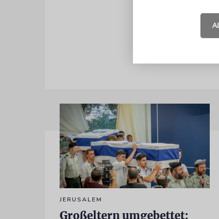
Die Stadtver
Times Heral
A
Land« und w
JERUSALEM
Großeltern umgebettet: