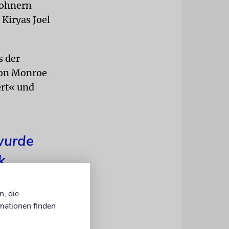
wohnern
 Kiryas Joel
s der
von Monroe
ert« und
wurde
k
n, die
mationen finden