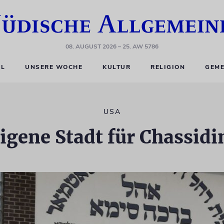
08. AUGUST 2026
– 25. AW 5786
EL
UNSERE WOCHE
KULTUR
RELIGION
GEME
USA
igene Stadt für Chassid