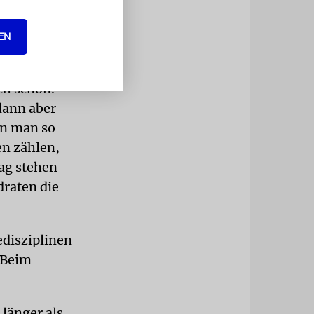
»Mit dem
EN
he nicht,
uch schon.
dann aber
nn man so
en zählen,
Tag stehen
draten die
edisziplinen
. Beim
 länger als