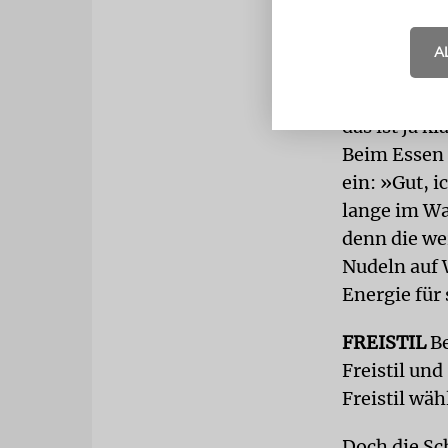
müssen wir
Anzug war m
A
Auf andere D
das ist ja k
Beim Essen 
ein: »Gut, 
lange im Wa
denn die we
Nudeln auf 
Energie für
FREISTIL
Be
Freistil und
Freistil wäh
Doch die Sc