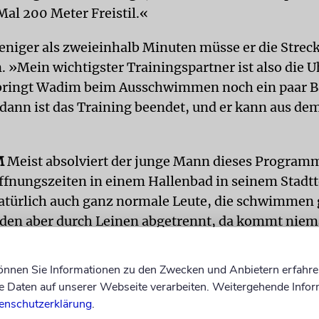
Mal 200 Meter Freistil.«
weniger als zweieinhalb Minuten müsse er die Strec
»Mein wichtigster Trainingspartner ist also die U
 bringt Wadim beim Ausschwimmen noch ein paar 
, dann ist das Training beendet, und er kann aus d
M
Meist absolviert der junge Mann dieses Program
fnungszeiten in einem Hallenbad in seinem Stadtt
atürlich auch ganz normale Leute, die schwimmen
en aber durch Leinen abgetrennt, da kommt niem
tze sich aber jemand an den Beckenrand und scha
können Sie Informationen zu den Zwecken und Anbietern erfahre
, sagt Wadim. Vor einem Jahr hätten die Leute noch
Daten auf unserer Webseite verarbeiten. Weitergehende Infor
ter geschaut, weil er mit einem Schwimmanzug ins
enschutzerklärung
.
ischen ist diese Bekleidung bei Wettkämpfen verbot