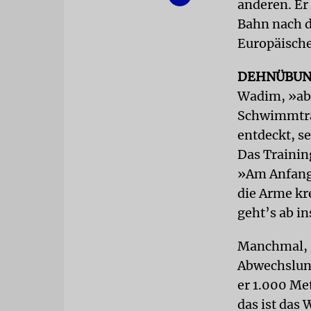
anderen. Er
Bahn nach d
Europäische
DEHNÜBU
Wadim, »abe
Schwimmtrai
entdeckt, s
Das Training
»Am Anfang 
die Arme kr
geht’s ab i
Manchmal, g
Abwechslung
er 1.000 Me
das ist das