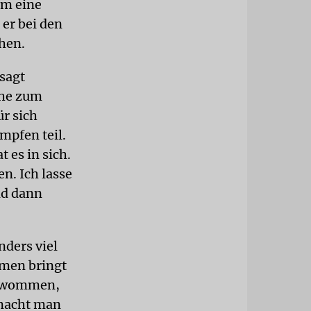
um eine
er bei den
hen.
sagt
che zum
r sich
mpfen teil.
t es in sich.
n. Ich lasse
nd dann
nders viel
mmen bringt
schwommen,
 macht man