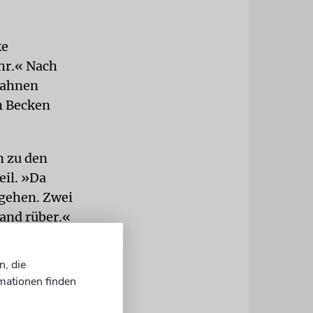
ke
hr.« Nach
Bahnen
em Becken
m zu den
eil. »Da
 gehen. Zwei
and rüber.«
ue ihm ein
n, die
mationen finden
 Becken
en. »Jetzt