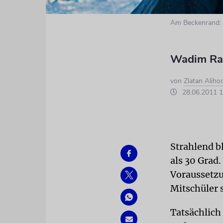
Am Beckenrand:
Wadim Rasp
von
Zlatan Aliho
28.06.2011 1
Strahlend 
als 30 Grad
Voraussetzu
Mitschüler 
Tatsächlich