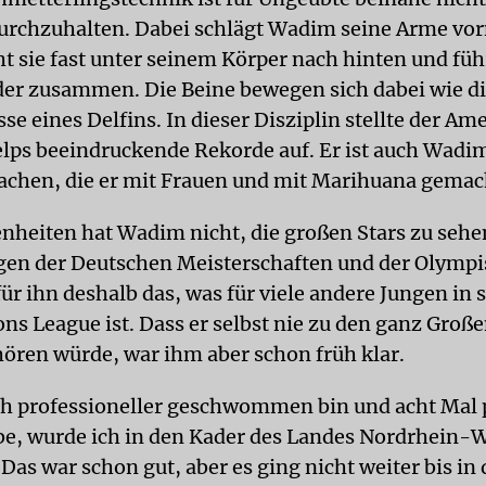
urchzuhalten. Dabei schlägt Wadim seine Arme vor
t sie fast unter seinem Körper nach hinten und führ
er zusammen. Die Beine bewegen sich dabei wie d
e eines Delfins. In dieser Disziplin stellte der Am
lps beeindruckende Rekorde auf. Er ist auch Wadi
Sachen, die er mit Frauen und mit Marihuana gemac
enheiten hat Wadim nicht, die großen Stars zu sehe
en der Deutschen Meisterschaften und der Olymp
für ihn deshalb das, was für viele andere Jungen in 
ns League ist. Dass er selbst nie zu den ganz Große
hören würde, war ihm aber schon früh klar.
ch professioneller geschwommen bin und acht Mal
abe, wurde ich in den Kader des Landes Nordrhein-
Das war schon gut, aber es ging nicht weiter bis in