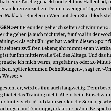
 hat seine Tasche gepackt und geht ins Hallenbad, 
er anderen zu ziehen. Denn in wenigen Tagen wird 
n Makkabi-Spielen in Wien auf dem Startblock ste
NGEN
»Mit Freunden gehe ich selten schwimmen«, 
r die gehen ja auch nicht vier, fünf Mal in der Wo
ning.« Als Achtjähriger hat Wadim diesen Sport fü
eit seinem zwölften Lebensjahr nimmt er an Wettkä
 ist für ihn mittlerweile Teil des Alltags. Und das ha
mache ich mich warm, ungefähr 15 oder 20 Minute
eisen, später kommen Dehnübungen«, sagt er. »U
ns Wasser.«
esteht er, wird es ihm auch langweilig. Denn beso
 bietet das Training nicht. Allein beim Einschwi
ter hinter sich. »Und dann werden die Serien ge
 Wichtigste im Training«, erklärt er. »Zum Beispiel