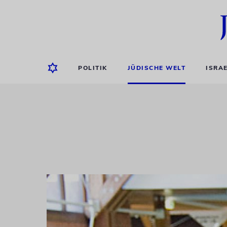
POLITIK
JÜDISCHE WELT
ISRA