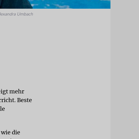
Alexandra Umbach
eigt mehr
richt. Beste
le
 wie die