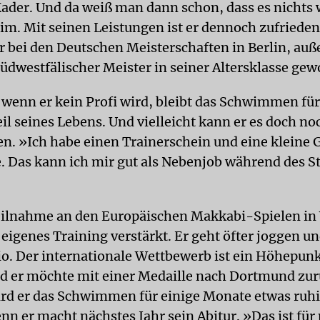
ader. Und da weiß man dann schon, dass es nichts 
im. Mit seinen Leistungen ist er dennoch zufriede
bei den Deutschen Meisterschaften in Berlin, auße
dwestfälischer Meister in seiner Altersklasse gew
wenn er kein Profi wird, bleibt das Schwimmen für
eil seines Lebens. Und vielleicht kann er es doch n
n. »Ich habe einen Trainerschein und eine kleine 
re. Das kann ich mir gut als Nebenjob während des 
eilnahme an den Europäischen Makkabi-Spielen in
eigenes Training verstärkt. Er geht öfter joggen un
io. Der internationale Wettbewerb ist ein Höhepunk
nd er möchte mit einer Medaille nach Dortmund zu
rd er das Schwimmen für einige Monate etwas ruh
nn er macht nächstes Jahr sein Abitur. »Das ist fü