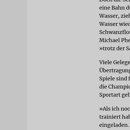
eine Bahn d
Wasser, zieh
Wasser wied
Schwanzfloss
Michael Phe
»trotz der 
Viele Geleg
Übertragung
Spiele sind 
die Champio
Sportart ge
»Als ich no
trainiert h
eingeladen. 