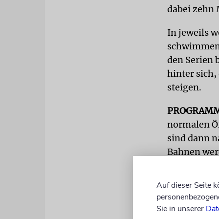
dabei zehn 
In jeweils 
schwimmen. 
den Serien
hinter sich
steigen.
PROGRAM
normalen Öf
sind dann n
Bahnen werd
Manchmal se
Auf dieser Seite 
bisschen zu
personenbezogene 
interessier
Sie in unserer
Dat
stieg. Inzw