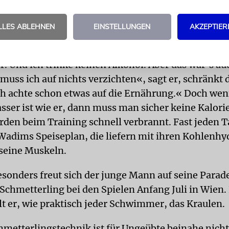
 wieder in Badehosen schwimmen«, klagt Wadim. 
an einfach schneller und lag besser im Wasser.«
LLES ABLEHNEN
EINSTELLUNGEN
AKZEPTIER
inge verzichtet der 18-Jährige freiwillig. »Ich rauc
lar. Und ich trinke keinen Alkohol. Aber das war’s a
muss ich auf nichts verzichten«, sagt er, schränkt 
ich achte schon etwas auf die Ernährung.« Doch we
sser ist wie er, dann muss man sicher keine Kalori
rden beim Training schnell verbrannt. Fast jeden 
Wadims Speiseplan, die liefern mit ihren Kohlenhy
 seine Muskeln.
sonders freut sich der junge Mann auf seine Parad
 Schmetterling bei den Spielen Anfang Juli in Wien
lt er, wie praktisch jeder Schwimmer, das Kraulen.
hmetterlingstechnik ist für Ungeübte beinahe nicht