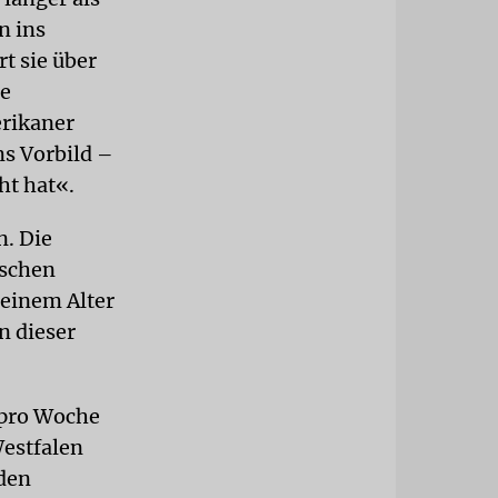
n ins
t sie über
ie
erikaner
ms Vorbild –
ht hat«.
n. Die
ischen
seinem Alter
n dieser
 pro Woche
Westfalen
 den