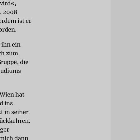
wird«,
n. 2008
rdem ist er
orden.
 ihn ein
och zum
Gruppe, die
Studiums
 Wien hat
d ins
t in seiner
rückkehren.
iger
r mich dann