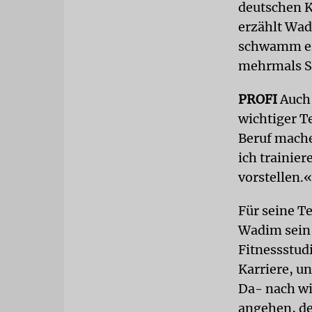
deutschen K
erzählt Wad
schwamm er 
mehrmals Sü
PROFI
Auch 
wichtiger T
Beruf mache
ich trainie
vorstellen.«
Für seine T
Wadim sein 
Fitnessstud
Karriere, u
Da- nach wi
angehen, de