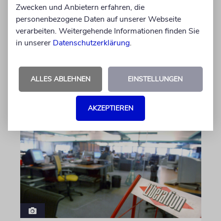
Michael Douglas ist
Zwecken und Anbietern erfahren, die
Ehrenbotschafter Mallorcas
personenbezogene Daten auf unserer Webseite
verarbeiten. Weitergehende Informationen finden Sie
Der Hollywood-Star mit jüdischem
in unserer
Datenschutzerklärung
.
Familienhintergrund wird für seine enge
Verbindung zu der spanischen Insel und sein
Engagement für deren kulturelles Erbe geehrt
ALLES ABLEHNEN
EINSTELLUNGEN
06.08.2026
AKZEPTIEREN