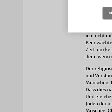
schrecklic
A
VERANTW
aufwachte, 
Zustand ver
ich nicht m
Beer wachte 
Zeit, um ke
denn wenn 
Der religiös
und Verstän
Menschen. D
Dass dies n
Und gleichz
Juden der u
Moschee, Ch