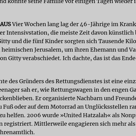
d konnte seine Familie vor einigen Tagen wieder 
HAUS
Vier Wochen lang lag der 46-Jährige im Kran
er Intensivstation, die meiste Zeit davon künstlich
Gitty und die fünf Kinder sorgten sich Tausende Ki
m heimischen Jerusalem, um ihren Ehemann und Vat
n Gitty verabschiedet. Ich dachte, das ist das Ende
te des Gründers des Rettungsdienstes ist eine einz
eenager sah er, wie Rettungswagen in den engen Ga
eckenblieben. Er organisierte Nachbarn und Freunde
u Fuß oder auf dem Motorrad an Unglücksstellen r
zu helfen. 2006 wurde »United Hatzalah« als Nonp
n registriert. Mittlerweile engagieren sich mehr al
hrenamtlich.