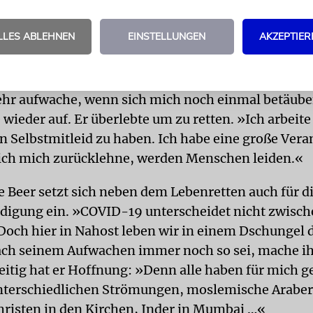
h.«
LLES ABLEHNEN
EINSTELLUNGEN
AKZEPTIER
ORTUNG
Doch selbst als er aus dem ersten künstli
war kein Ende der Krankheit in Sicht. Im Gegenteil,
schlimmerte sich noch. »Ich machte mir solche Sor
ehr aufwache, wenn sich mich noch einmal betäub
wieder auf. Er überlebte um zu retten. »Ich arbeite
in Selbstmitleid zu haben. Ich habe eine große Ver
ich mich zurücklehne, werden Menschen leiden.«
e Beer setzt sich neben dem Lebenretten auch für d
digung ein. »COVID-19 unterscheidet nicht zwisch
och hier in Nahost leben wir in einem Dschungel 
ach seinem Aufwachen immer noch so sei, mache ih
eitig hat er Hoffnung: »Denn alle haben für mich g
nterschiedlichen Strömungen, moslemische Araber 
risten in den Kirchen, Inder in Mumbai …«