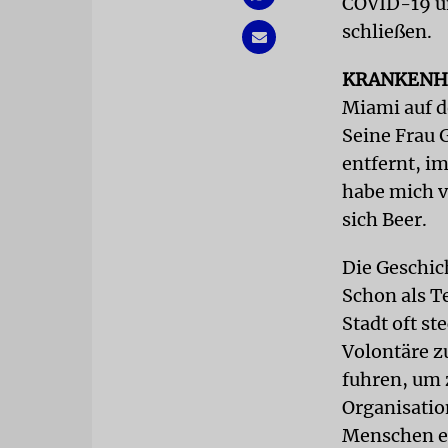
COVID-19 un
schließen.
KRANKEN
Miami auf d
Seine Frau 
entfernt, i
habe mich vo
sich Beer.
Die Geschich
Schon als T
Stadt oft st
Volontäre z
fuhren, um 
Organisatio
Menschen e