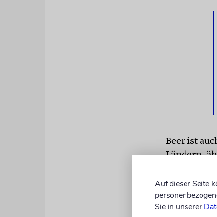
Beer ist auc
Ländern, äh
um seine Hi
er, habe er 
Auf dieser Seite 
Doch am 17.
personenbezogene 
Sie in unserer
Dat
er ins Kran