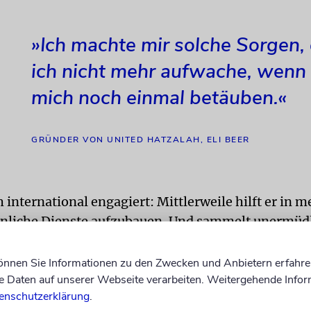
»Ich machte mir solche Sorgen,
ich nicht mehr aufwache, wenn 
mich noch einmal betäuben.«
GRÜNDER VON UNITED HATZALAH, ELI BEER
h international engagiert: Mittlerweile hilft er in 
nliche Dienste aufzubauen. Und sammelt unermüdl
lfsorganisation zu erweitern. Bei einem dieser Ein
sich das Coronavirus eingefangen. Wo genau, das we
können Sie Informationen zu den Zwecken und Anbietern erfahre
 März habe er begonnen, sich unwohl zu fühlen. A
Daten auf unserer Webseite verarbeiten. Weitergehende Infor
enschutzerklärung
.
kenhaus eingewiesen. »Ich konnte nicht mehr atme