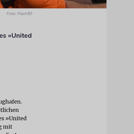
Foto: Flash90
es »United
ughafen.
stlichen
es »United
g mit