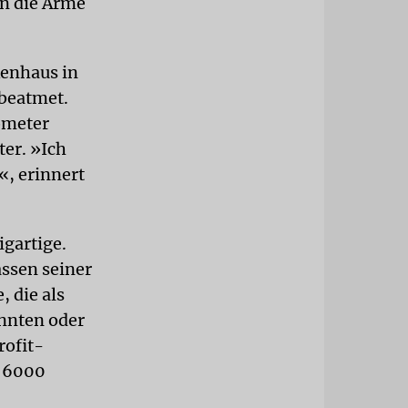
in die Arme
kenhaus in
 beatmet.
lometer
er. »Ich
«, erinnert
igartige.
ssen seiner
, die als
annten oder
rofit-
s 6000