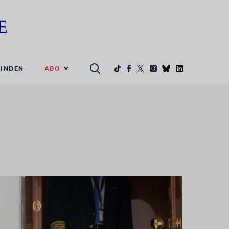
ABO
INDEN