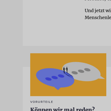
Und jetzt wi
Menschenleb
VORURTEILE
Können wir mal reden?