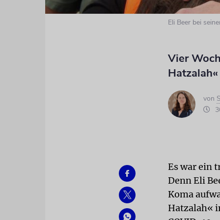
Eli Beer bei sein
Vier Woch
Hatzalah«
von
S
30
Es war ein 
Denn Eli Be
Koma aufwac
Hatzalah« i