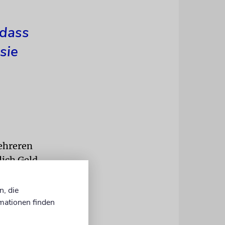
 dass
sie
mehreren
ich Geld,
sätze, meint
iß er nicht.
n, die
m 20. wurde
mationen finden
n. Es war