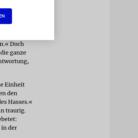
EN
chen Koma
 sein
gen, dass
en.« Doch
 die ganze
antwortung,
ie Einheit
en den
des Hasses.«
n traurig.
ebetet:
in der