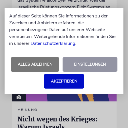
das System »FalconEye« verzichtet, weil der
israelische Rüstungskonzern Elbit Systems an
dem Produkt beteiligt ist
Auf dieser Seite können Sie Informationen zu den
Zwecken und Anbietern erfahren, die
personenbezogene Daten auf unserer Webseite
07.08.2026
verarbeiten. Weitergehende Informationen finden Sie
in unserer
Datenschutzerklärung
.
ALLES ABLEHNEN
EINSTELLUNGEN
AKZEPTIEREN
MEINUNG
Nicht wegen des Krieges:
Warum Israels