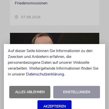
Friedensmissionen
07.08.2026
Auf dieser Seite können Sie Informationen zu den
Zwecken und Anbietern erfahren, die
personenbezogene Daten auf unserer Webseite
verarbeiten. Weitergehende Informationen finden Sie
in unserer
Datenschutzerklärung
.
MEINUNG
Wie Georg Restle die
ALLES ABLEHNEN
EINSTELLUNGEN
Glaubwürdigkeit des ÖRR
untergräbt
AKZEPTIEREN