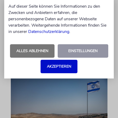
Auf dieser Seite können Sie Informationen zu den
Nach dem X-Post des Journalisten hat sich
Zwecken und Anbietern erfahren, die
Felix Schotland, Vorstand der Synagogen-
personenbezogene Daten auf unserer Webseite
Gemeinde Köln, an WDR-
verarbeiten. Weitergehende Informationen finden Sie
Programmdirektorin Andrea Schafarczyk
in unserer
Datenschutzerklärung
.
gewandt. Wir dokumentieren das Schreiben
im Wortlaut
ALLES ABLEHNEN
EINSTELLUNGEN
von Felix Schotland
07.08.2026
AKZEPTIEREN