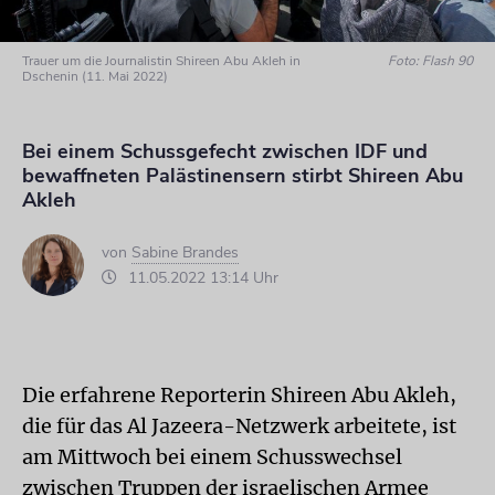
Trauer um die Journalistin Shireen Abu Akleh in
Foto: Flash 90
Dschenin (11. Mai 2022)
Bei einem Schussgefecht zwischen IDF und
bewaffneten Palästinensern stirbt Shireen Abu
Akleh
von
Sabine Brandes
11.05.2022 13:14 Uhr
Die erfahrene Reporterin Shireen Abu Akleh,
die für das Al Jazeera-Netzwerk arbeitete, ist
am Mittwoch bei einem Schusswechsel
zwischen Truppen der israelischen Armee