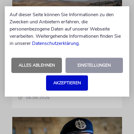
Auf dieser Seite können Sie Informationen zu den
Zwecken und Anbietern erfahren, die
JUSTIZ
personenbezogene Daten auf unserer Webseite
Israelischer Siedler wegen
verarbeiten. Weitergehende Informationen finden Sie
Tötung eines Palästinensers
in unserer
Datenschutzerklärung
.
angeklagt
Der getötete Aktivist setzte sich gegen
ALLES ABLEHNEN
EINSTELLUNGEN
Siedlergewalt ein und war an dem Oscar-
prämierten Film »No Other Land« beteiligt.
Jetzt steht der mutmaßliche Täter vor Gericht
AKZEPTIEREN
06.08.2026