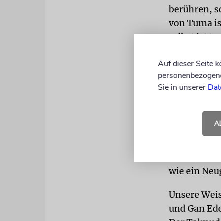
berühren, s
von Tuma is
selbst ist 
Wie auch bei
Auf dieser Seite 
hygienischer
personenbezogene 
Sie in unserer
Dat
LEICHNAM
Behandlung 
dass es wich
A
Körper wied
»Wie er nac
hin« (Kohel
wie ein Neu
Unsere Weis
und Gan Ede