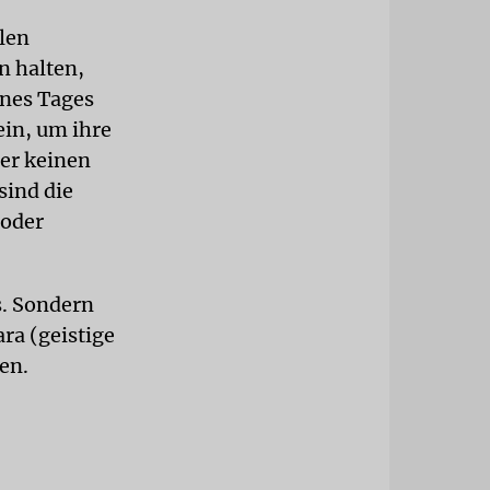
len
n halten,
ines Tages
ein, um ihre
er keinen
ind die
 oder
s. Sondern
ra (geistige
en.