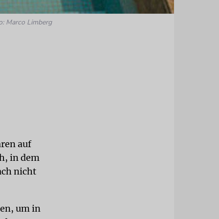
o: Marco Limberg
aren auf
h, in dem
ach nicht
en, um in