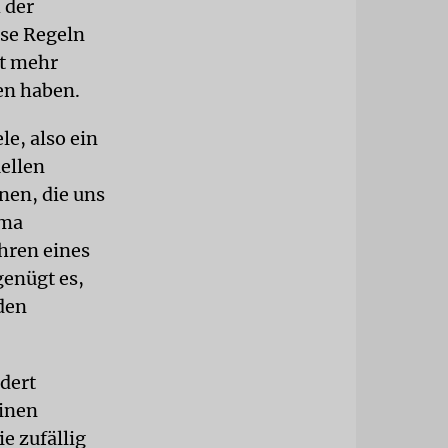
 der
ese Regeln
ht mehr
ren haben.
le, also ein
uellen
nen, die uns
uma
ühren eines
genügt es,
den
dert
einen
e zufällig