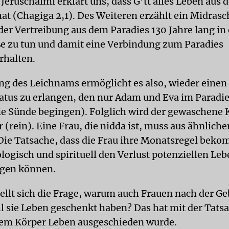
Jeruschalmi erklärt uns, dass G’tt alles Leben aus
hat (Chagiga 2,1). Des Weiteren erzählt ein Midrasc
er Vertreibung aus dem Paradies 130 Jahre lang in
e zu tun und damit eine Verbindung zum Paradies
rhalten.
g des Leichnams ermöglicht es also, wieder einen
tatus zu erlangen, den nur Adam und Eva im Paradie
die Sünde begingen). Folglich wird der gewaschene 
 (rein). Eine Frau, die nidda ist, muss aus ähnlich
Die Tatsache, dass die Frau ihre Monatsregel beko
logisch und spirituell den Verlust potenziellen Leb
agen können.
ellt sich die Frage, warum auch Frauen nach der Ge
l sie Leben geschenkt haben? Das hat mit der Tatsa
rem Körper Leben ausgeschieden wurde.