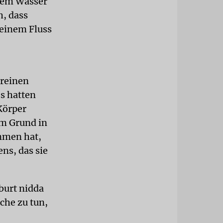
 dem Wasser
h, dass
 einem Fluss
 reinen
s hatten
Körper
em Grund in
mmen hat,
ens, das sie
burt nidda
che zu tun,