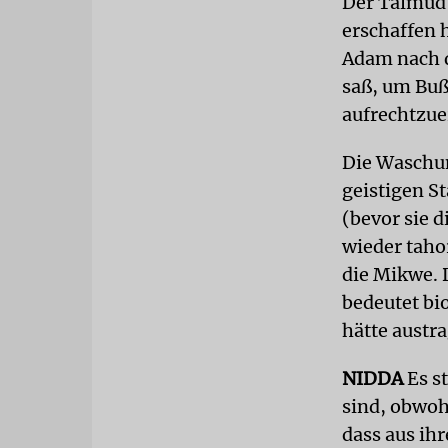
Der Talmud 
erschaffen 
Adam nach d
saß, um Buß
aufrechtzue
Die Waschun
geistigen S
(bevor sie 
wieder tahor
die Mikwe. 
bedeutet bio
hätte austr
NIDDA
Es st
sind, obwoh
dass aus ih