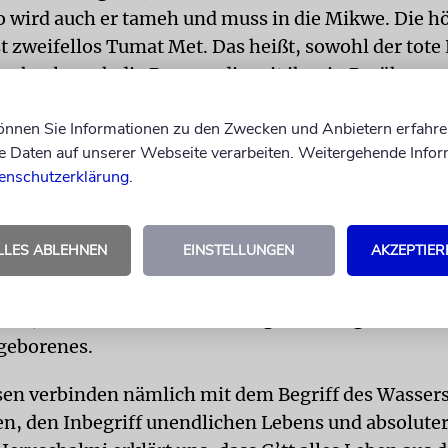
o wird auch er tameh und muss in die Mikwe. Die 
t zweifellos Tumat Met. Das heißt, sowohl der tote
tameh, als auch die Person, die mit ihm in Berührun
 einer Frau, die nidda ist, hat dieser Status nichts 
können Sie Informationen zu den Zwecken und Anbietern erfahre
 Sauberkeit zu tun, sondern ist ein rein spirituelle
Daten auf unserer Webseite verarbeiten. Weitergehende Infor
enschutzerklärung
.
Obwohl im Tanach nichts Konkretes über die spezi
des Leichnams erwähnt wird, haben unsere Weisen
tig ist, eine rituelle Waschung zu vollziehen, damit
LLES ABLEHNEN
EINSTELLUNGEN
AKZEPTIER
er eine Form von Tahara erhält. Abgeleitet wird da
kt aus dem Leib seiner Mutter gekommen ist, so fäh
et 5,14). Der Leichnam soll so gründlich gewasche
geborenes.
en verbinden nämlich mit dem Begriff des Wasser
n, den Inbegriff unendlichen Lebens und absoluter