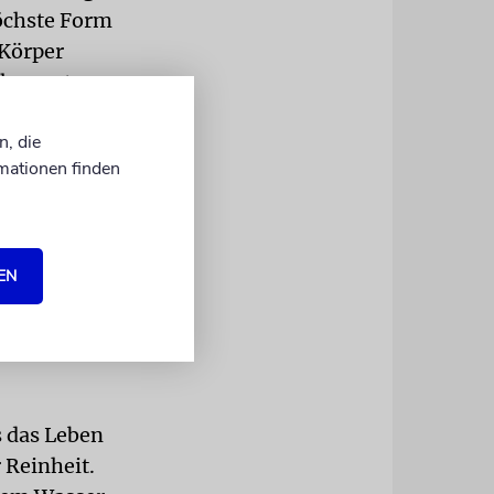
höchste Form
 Körper
g kommt.
mit
n, die
s Konzept.
mationen finden
fische
 festgelegt,
 der leblose
EN
s vom Vers:
rt er wieder
n werden
s das Leben
 Reinheit.