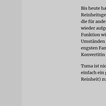
Bis heute h
Reinheitsge
die für and
wieder aufg
Funktion wi
Umständen 
engsten Fam
Konvertitin 
Tuma ist ni
einfach ein 
Reinheit) z