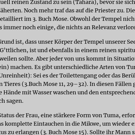
uell reinen Zustand zu sein (Tahara), bevor sie sich
äherten. Noch mehr traf das auf die Priester zu. Di
detailliert im 3. Buch Mose. Obwohl der Tempel nic
es immer noch einige, die nichts an Relevanz verlo
rund ist, dass unser Körper der Tempel unserer See
’ttlichen, ist und ebenfalls in einem reinen spirit
weilen sollte. Aber jeder von uns kommt in Situatio
in) machen. Es gibt unterschiedliche Arten von T
 Unreinheit): Sei es der Toilettengang oder das Ber
 Tieres (3.Buch Mose 11, 29–32). In diesen Fällen 
ie Hände mit Wasser waschen und den entsprechen
ch sagen.
tatus der Frau, eine stärkere Form von Tuma, erfor
s komplette Eintauchen in die Mikwe, um wieder 
s zu erlangen (3. Buch Mose 15). Sollte ihr Mann si