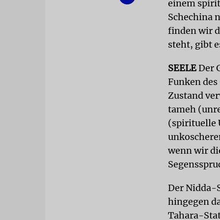
einem spirit
Schechina n
finden wir 
steht, gibt 
SEELE
Der G
Funken des G
Zustand ver
tameh (unre
(spirituelle
unkoscheren
wenn wir d
Segensspru
Der Nidda-S
hingegen da
Tahara-Statu