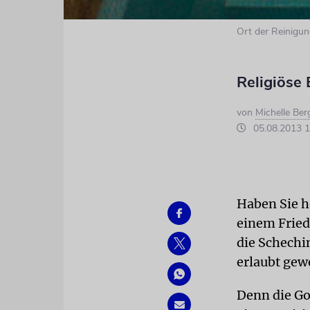
Ort der Reinigu
Religiöse 
von
Michelle Ber
05.08.2013 1
Haben Sie h
einem Fried
die Schechi
erlaubt gewe
Denn die Go