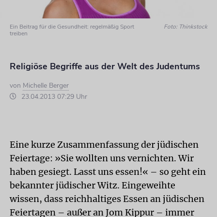
Ein Beitrag für die Gesundheit: regelmäßig Sport
Foto: Thinkstock
treiben
Religiöse Begriffe aus der Welt des Judentums
von
Michelle Berger
23.04.2013 07:29 Uhr
Eine kurze Zusammenfassung der jüdischen
Feiertage: »Sie wollten uns vernichten. Wir
haben gesiegt. Lasst uns essen!« – so geht ein
bekannter jüdischer Witz. Eingeweihte
wissen, dass reichhaltiges Essen an jüdischen
Feiertagen – außer an Jom Kippur – immer