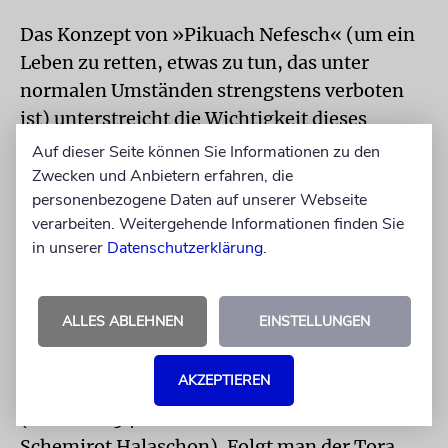
Das Konzept von »Pikuach Nefesch« (um ein
Leben zu retten, etwas zu tun, das unter
normalen Umständen strengstens verboten
ist) unterstreicht die Wichtigkeit dieses
Mandats (Chulin 9a; Choschen Mischpat 427;
Auf dieser Seite können Sie Informationen zu den
Jore Dea 116). So ist zum Beispiel sogar
Zwecken und Anbietern erfahren, die
personenbezogene Daten auf unserer Webseite
erlaubt, an Jom Kippur zu essen oder den
verarbeiten. Weitergehende Informationen finden Sie
Schabbat nicht zu halten, wenn es maßgeblich
in unserer
Datenschutzerklärung
.
darum geht, Leben zu retten (Pesachim 25a
und
Terumat Hadeschen
1,58).
ALLES ABLEHNEN
EINSTELLUNGEN
Des Weiteren hat jeder Mensch die moralische
Pflicht, andere auf eventuelle
AKZEPTIEREN
lebensgefährliche Risiken hinzuweisen.
(Schabbat 54b und Chofetz Chaim in
Schemirot Halaschon). Folgt man der Tora