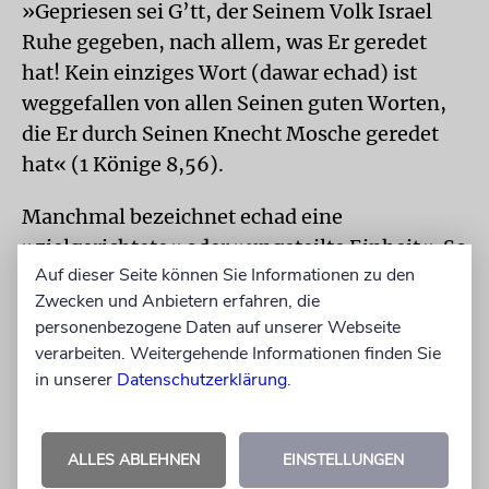
»Gepriesen sei G’tt, der Seinem Volk Israel
Ruhe gegeben, nach allem, was Er geredet
hat! Kein einziges Wort (dawar echad) ist
weggefallen von allen Seinen guten Worten,
die Er durch Seinen Knecht Mosche geredet
hat« (1 Könige 8,56).
Manchmal bezeichnet echad eine
»zielgerichtete« oder »ungeteilte Einheit«. So
Auf dieser Seite können Sie Informationen zu den
lesen wir, dass das ganze Volk nach der
Zwecken und Anbietern erfahren, die
Offenbarung am Berg Sinai »mit einer
personenbezogene Daten auf unserer Webseite
Stimme« (kol echad) sprach: »Alle Worte, die
verarbeiten. Weitergehende Informationen finden Sie
G’tt geredet hat, wollen wir tun« (2. Buch
in unserer
Datenschutzerklärung
.
Mose 24,3).
Im Lichte des Schma Jisrael hat »echad«
ALLES ABLEHNEN
EINSTELLUNGEN
schließlich eine weitere Bedeutung, wie schon