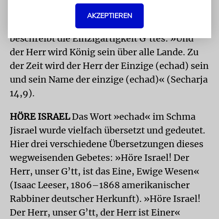
der Prophet Secharja ausführte. Das Schma
AKZEPTIEREN
Jisrael, das wir dreimal täglich sprechen,
beschreibt die Einzigartigkeit G’ttes: »Und
der Herr wird König sein über alle Lande. Zu
der Zeit wird der Herr der Einzige (echad) sein
und sein Name der einzige (echad)« (Secharja
14,9).
HÖRE ISRAEL
Das Wort »echad« im Schma
Jisrael wurde vielfach übersetzt und gedeutet.
Hier drei verschiedene Übersetzungen dieses
wegweisenden Gebetes: »Höre Israel! Der
Herr, unser G’tt, ist das Eine, Ewige Wesen«
(Isaac Leeser, 1806–1868 amerikanischer
Rabbiner deutscher Herkunft). »Höre Israel!
Der Herr, unser G’tt, der Herr ist Einer«