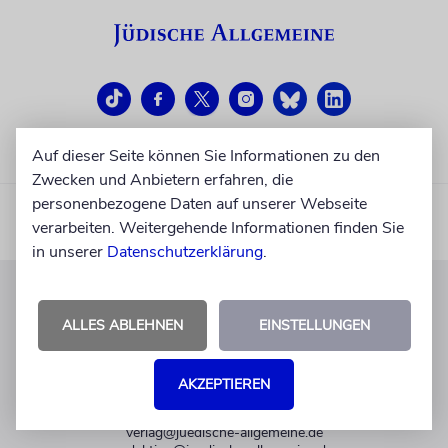
Auf dieser Seite können Sie Informationen zu den
Zwecken und Anbietern erfahren, die
personenbezogene Daten auf unserer Webseite
verarbeiten. Weitergehende Informationen finden Sie
in unserer
Datenschutzerklärung
.
KUNDENSERVICE
ALLES ABLEHNEN
EINSTELLUNGEN
+49 30 275833 0
Mo-Do 9-17 Uhr
AKZEPTIEREN
Fr 9-14 Uhr
verlag@juedische-allgemeine.de