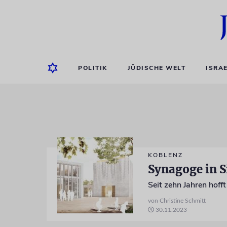
POLITIK
JÜDISCHE WELT
ISRA
KOBLENZ
Synagoge in S
Seit zehn Jahren hoff
von Christine Schmitt
30.11.2023