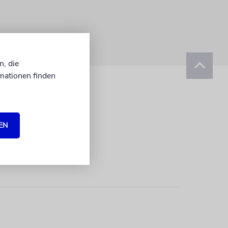
n, die
mationen finden
EN