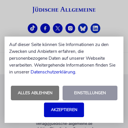
Auf dieser Seite können Sie Informationen zu den
Zwecken und Anbietern erfahren, die
personenbezogene Daten auf unserer Webseite
verarbeiten. Weitergehende Informationen finden Sie
in unserer
Datenschutzerklärung
.
KUNDENSERVICE
ALLES ABLEHNEN
EINSTELLUNGEN
+49 30 275833 0
Mo-Do 9-17 Uhr
AKZEPTIEREN
Fr 9-14 Uhr
verlag@juedische-allgemeine.de