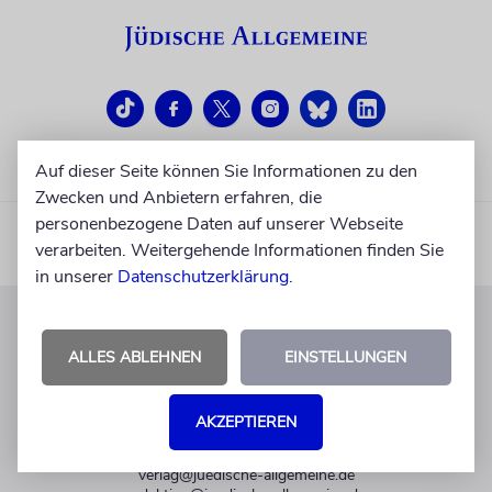
Auf dieser Seite können Sie Informationen zu den
Zwecken und Anbietern erfahren, die
personenbezogene Daten auf unserer Webseite
verarbeiten. Weitergehende Informationen finden Sie
in unserer
Datenschutzerklärung
.
KUNDENSERVICE
ALLES ABLEHNEN
EINSTELLUNGEN
+49 30 275833 0
Mo-Do 9-17 Uhr
AKZEPTIEREN
Fr 9-14 Uhr
verlag@juedische-allgemeine.de