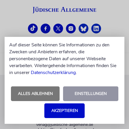
Auf dieser Seite können Sie Informationen zu den
Zwecken und Anbietern erfahren, die
personenbezogene Daten auf unserer Webseite
verarbeiten. Weitergehende Informationen finden Sie
in unserer
Datenschutzerklärung
.
KUNDENSERVICE
ALLES ABLEHNEN
EINSTELLUNGEN
+49 30 275833 0
Mo-Do 9-17 Uhr
AKZEPTIEREN
Fr 9-14 Uhr
verlag@juedische-allgemeine.de