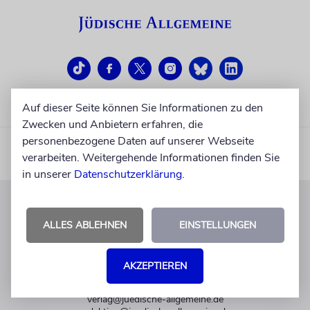
Auf dieser Seite können Sie Informationen zu den
Zwecken und Anbietern erfahren, die
personenbezogene Daten auf unserer Webseite
verarbeiten. Weitergehende Informationen finden Sie
in unserer
Datenschutzerklärung
.
KUNDENSERVICE
ALLES ABLEHNEN
EINSTELLUNGEN
+49 30 275833 0
Mo-Do 9-17 Uhr
AKZEPTIEREN
Fr 9-14 Uhr
verlag@juedische-allgemeine.de